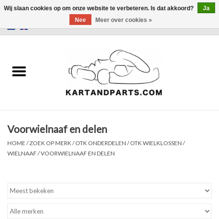
Wij slaan cookies op om onze website te verbeteren. Is dat akkoord?
Ja
Nee
Meer over cookies »
0 Artikelen - €0,00
Home
Sale
Helm en kleding
Voorwielnaaf en delen
Kart Onderdelen
HOME
/
ZOEK OP MERK
/
OTK ONDERDELEN
/
OTK WIELKLOSSEN /
WIELNAAF
/
VOORWIELNAAF EN DELEN
Laptimer
Banden
Kartbokjes en standaarden