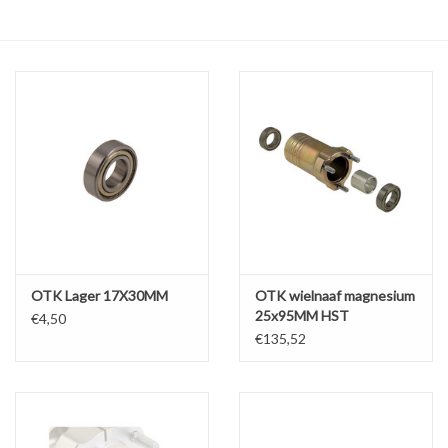
Olie en smeermiddelen
Gereedschap
Motoren en onderdelen
Karts
Zoek op Merk
OTK Lager 17X30MM
OTK wielnaaf magnesium
25x95MM HST
€4,50
€135,52