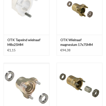
OTK Tapeind wielnaaf
OTK Wielnaaf
M8x25MM
magnesium 17x75MM
BST
€1,15
€94,38