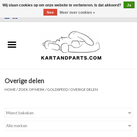
Wij slaan cookies op om onze website te verbeteren. Is dat akkoord?
Ja
Nee
Meer over cookies »
0 Artikelen - €0,00
Home
Sale
Helm en kleding
Overige delen
Kart Onderdelen
HOME
/
ZOEK OP MERK
/
GOLDSPEED
/
OVERIGE DELEN
Laptimer
Banden
Kartbokjes en standaarden