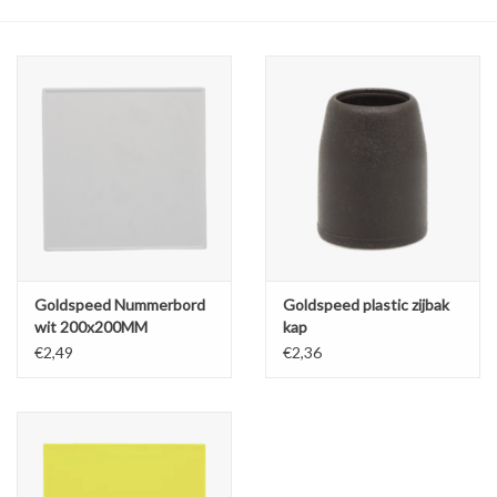
Olie en smeermiddelen
Gereedschap
Motoren en onderdelen
Karts
Zoek op Merk
Goldspeed Nummerbord
Goldspeed plastic zijbak
wit 200x200MM
kap
€2,49
€2,36