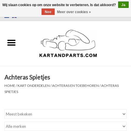
Wij slaan cookies op om onze website te verbeteren. Is dat akkoord?
Ja
Nee
Meer over cookies »
0 Artikelen - €0,00
Home
Sale
Helm en kleding
Achteras Spietjes
Kart Onderdelen
HOME
/
KART ONDERDELEN
/
ACHTERAS EN TOEBEHOREN
/
ACHTERAS
SPIETJES
Laptimer
Banden
Kartbokjes en standaarden