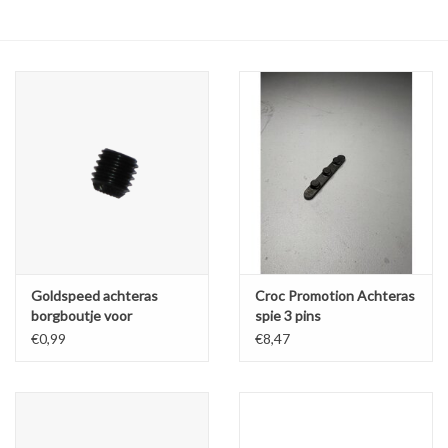
Olie en smeermiddelen
Gereedschap
Motoren en onderdelen
Karts
Zoek op Merk
Goldspeed achteras
Croc Promotion Achteras
borgboutje voor
spie 3 pins
40/50MM lagers M8x1
€0,99
€8,47