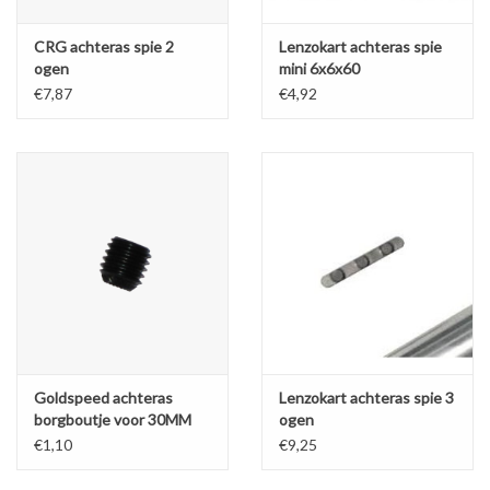
CRG achteras spie 2
Lenzokart achteras spie
ogen
mini 6x6x60
€7,87
€4,92
Goldspeed achteras
Lenzokart achteras spie 3
borgboutje voor 30MM
ogen
lagers M6x1
€1,10
€9,25