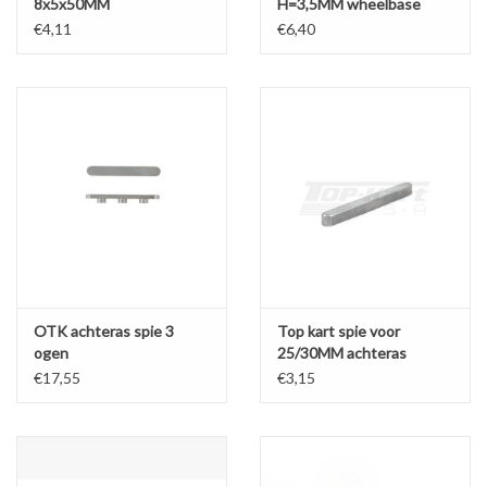
8x5x50MM
H=3,5MM wheelbase
30MM
€4,11
€6,40
OTK achteras spie 3
Top kart spie voor
ogen
25/30MM achteras
6x5x60
€17,55
€3,15