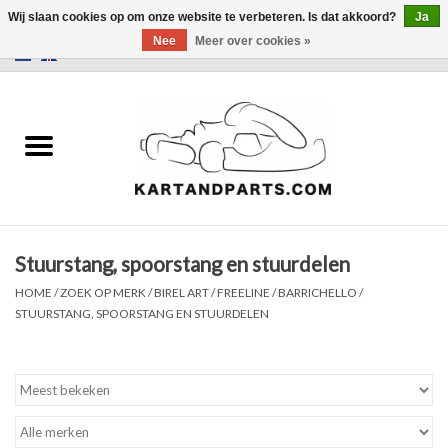
Wij slaan cookies op om onze website te verbeteren. Is dat akkoord?
Ja
Nee
Meer over cookies »
0 Artikelen - €0,00
Home
Sale
Helm en kleding
Stuurstang, spoorstang en stuurdelen
Kart Onderdelen
HOME
/
ZOEK OP MERK
/
BIREL ART / FREELINE / BARRICHELLO
/
STUURSTANG, SPOORSTANG EN STUURDELEN
Laptimer
Banden
Kartbokjes en standaarden