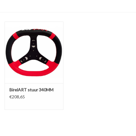
Olie en smeermiddelen
Gereedschap
Motoren en onderdelen
Karts
Zoek op Merk
BirelART stuur 340MM
€208,65