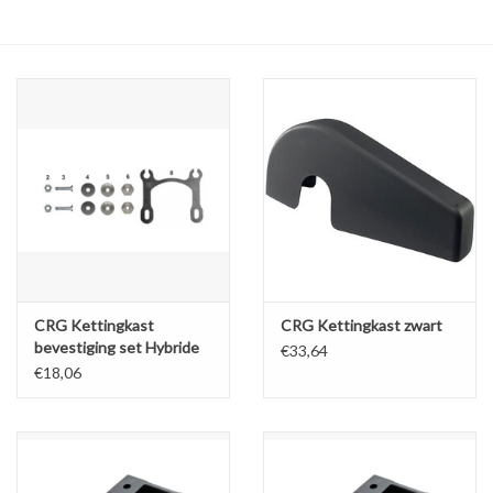
Olie en smeermiddelen
Gereedschap
Motoren en onderdelen
Karts
Zoek op Merk
CRG Kettingkast
CRG Kettingkast zwart
bevestiging set Hybride
€33,64
€18,06