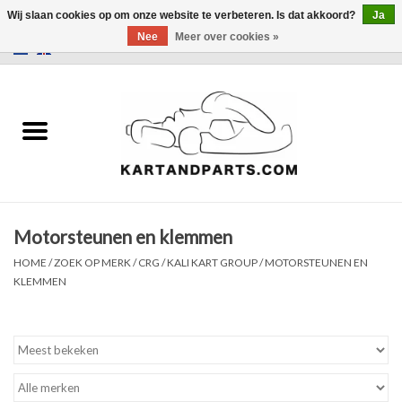
Wij slaan cookies op om onze website te verbeteren. Is dat akkoord?
Ja
Nee
Meer over cookies »
0 Artikelen - €0,00
Home
Sale
Helm en kleding
Motorsteunen en klemmen
Kart Onderdelen
HOME
/
ZOEK OP MERK
/
CRG / KALI KART GROUP
/
MOTORSTEUNEN EN
KLEMMEN
Laptimer
Banden
Kartbokjes en standaarden