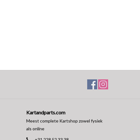
Kartandparts.com
Meest complete Kartshop zowel fysiek
als online
+31 228 52 33 38