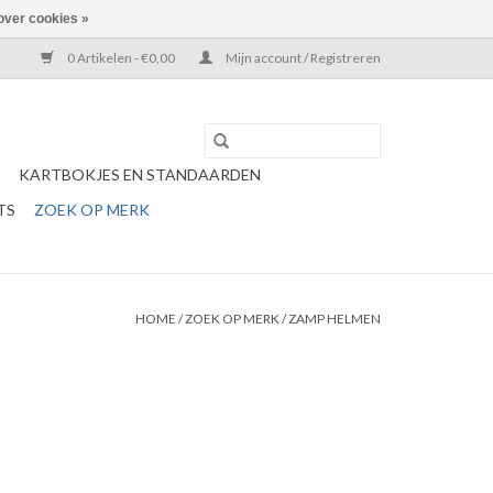
over cookies »
0 Artikelen - €0,00
Mijn account / Registreren
KARTBOKJES EN STANDAARDEN
TS
ZOEK OP MERK
HOME
/
ZOEK OP MERK
/
ZAMP HELMEN