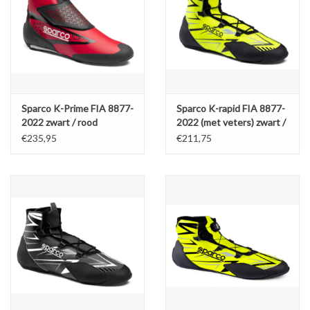
Sparco K-Prime FIA 8877-
Sparco K-rapid FIA 8877-
2022 zwart / rood
2022 (met veters) zwart /
fluor geel
€235,95
€211,75