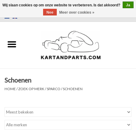
Wij slaan cookies op om onze website te verbeteren. Is dat akkoord?
Ja
Nee
Meer over cookies »
0 Artikelen - €0,00
Home
Sale
Helm en kleding
Schoenen
Kart Onderdelen
HOME
/
ZOEK OP MERK
/
SPARCO
/
SCHOENEN
Laptimer
Banden
Kartbokjes en standaarden