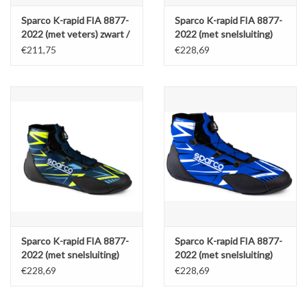
Sparco K-rapid FIA 8877-
Sparco K-rapid FIA 8877-
2022 (met veters) zwart /
2022 (met snelsluiting)
wit
fluor geel / Zwart
€211,75
€228,69
Sparco K-rapid FIA 8877-
Sparco K-rapid FIA 8877-
2022 (met snelsluiting)
2022 (met snelsluiting)
Marine blauw / fluor geel
blauw / zwart / wit
€228,69
€228,69