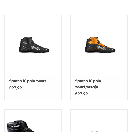
Olie en smeermiddelen
Gereedschap
Motoren en onderdelen
Karts
Zoek op Merk
Sparco K-pole zwart
Sparco K-pole
zwart/oranje
€97,99
€97,99