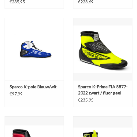
zwart / wit
€235,95
€228,69
Sparco K-pole Blauw/wit
Sparco K-Prime FIA 8877-
2022 zwart / fluor geel
€97,99
€235,95