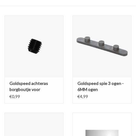
Olie en smeermiddelen
Gereedschap
Motoren en onderdelen
Karts
Zoek op Merk
Goldspeed achteras
Goldspeed spie 3 ogen -
borgboutje voor
6MM ogen
40/50MM lagers M8x1
€0,99
€4,99