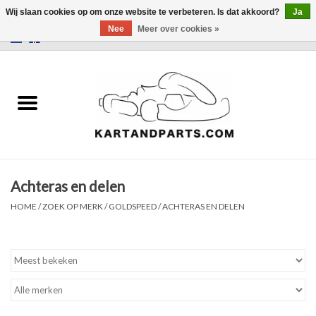
Wij slaan cookies op om onze website te verbeteren. Is dat akkoord?
Ja
Nee
Meer over cookies »
0 Artikelen - €0,00
Home
Sale
Helm en kleding
Achteras en delen
Kart Onderdelen
HOME
/
ZOEK OP MERK
/
GOLDSPEED
/
ACHTERAS EN DELEN
Laptimer
Banden
Kartbokjes en standaarden