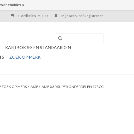
over cookies »
0 Artikelen - €0,00
Mijn account / Registreren
KARTBOKJES EN STANDAARDEN
TS
ZOEK OP MERK
/
ZOEK OP MERK
/
IAME
/
IAME X30 SUPER ONDERDELEN 175CC