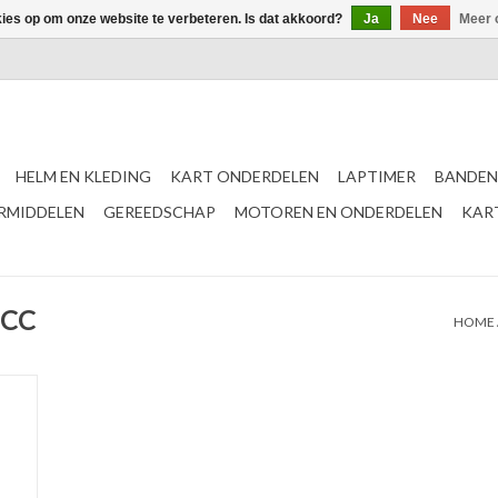
kies op om onze website te verbeteren. Is dat akkoord?
Ja
Nee
Meer 
HELM EN KLEDING
KART ONDERDELEN
LAPTIMER
BANDEN
ERMIDDELEN
GEREEDSCHAP
MOTOREN EN ONDERDELEN
KAR
5CC
HOME