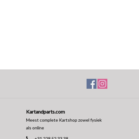
Kartandparts.com
Meest complete Kartshop zowel fysiek
als online
+31 228 52 33 38