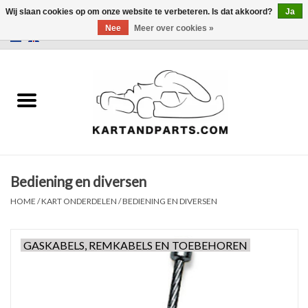
Wij slaan cookies op om onze website te verbeteren. Is dat akkoord?
Ja
Nee
Meer over cookies »
0 Artikelen - €0,00
Home
Sale
Helm en kleding
Bediening en diversen
Kart Onderdelen
HOME
/
KART ONDERDELEN
/
BEDIENING EN DIVERSEN
Laptimer
GASKABELS, REMKABELS EN TOEBEHOREN
Banden
Kartbokjes en standaarden