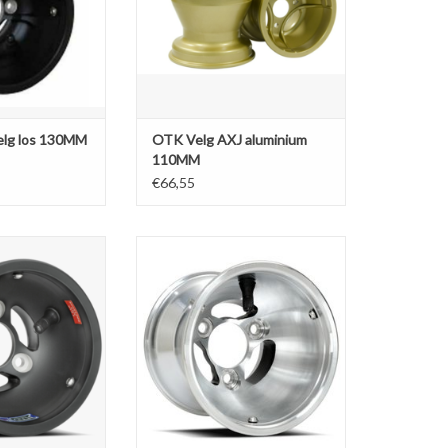
lg los 130MM
OTK Velg AXJ aluminium
110MM
€66,55
esium voorvelg
Douglas aluminium voorvelg
me (2 stuks)
130MM (2 stuks)
N WINKELWAGEN
TOEVOEGEN AAN WINKELWAGEN