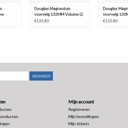
m
Douglas Magnesium
Douglas Mag
ow
voorvelg 132MM Volume (2
voorvelg 130
stuks)
stuks)
€133,80
€133,80
ABONNEER
ten
Mijn account
ducten
Registreren
producten
Mijn bestellingen
ingen
Mijn tickets