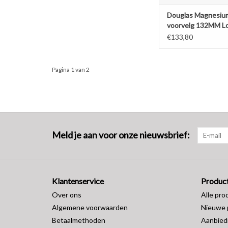
Douglas Magnesiu
voorvelg 132MM L
Volume (2 stuks)
€133,80
Pagina 1 van 2
Meld je aan voor onze nieuwsbrief:
Klantenservice
Produc
Over ons
Alle pro
Algemene voorwaarden
Nieuwe 
Betaalmethoden
Aanbied