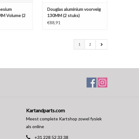
nesium
Douglas aluminium voorvelg
MM Volume (2
130MM (2 stuks)
€88,91
1
2
Kartandparts.com
Meest complete Kartshop zowel fysiek
als online
+31 228 52 33 38