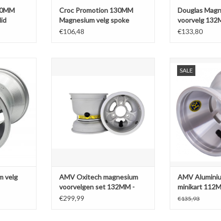
30MM
Croc Promotion 130MM
Douglas Mag
id
Magnesium velg spoke
voorvelg 132
(2pcs)
€106,48
€133,80
velg 130MM
AMV Oxitech magnesium
AMV Alumini
SALE
voorvelgen set 132MM - Lynx
minikart 112MM (
NKELWAGEN
TOEVOEGEN AAN WINKELWAGEN
TOEVOEGEN AA
m velg
AMV Oxitech magnesium
AMV Aluminiu
voorvelgen set 132MM -
minikart 112M
Lynx
velgen)
€299,99
€135,93