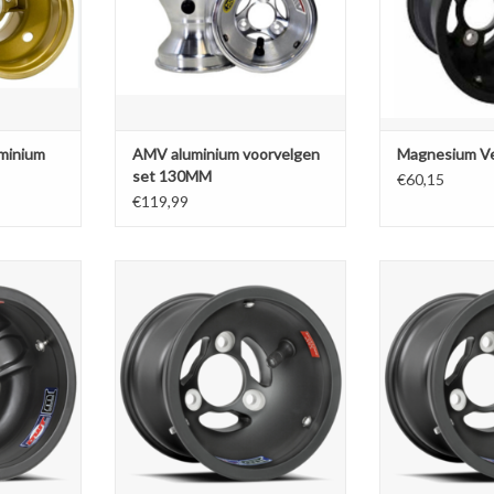
minium
AMV aluminium voorvelgen
Magnesium Ve
set 130MM
€60,15
€119,99
voorvelg
Douglas Magnesium voorvelg
Douglas Magn
2 stuks)
132MM Volume (2 stuks)
130MM Volu
NKELWAGEN
TOEVOEGEN AAN WINKELWAGEN
TOEVOEGEN AA