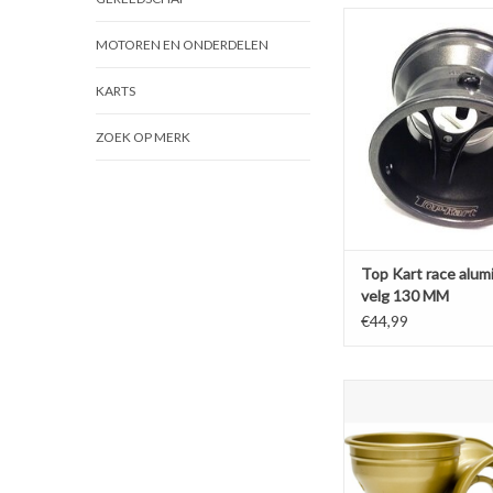
Top Kart race alumini
MM
MOTOREN EN ONDERDELEN
TOEVOEGEN AAN WI
KARTS
ZOEK OP MERK
Top Kart race alum
velg 130 MM
€44,99
OTK AXP losse ve
aluminium
TOEVOEGEN AAN WI