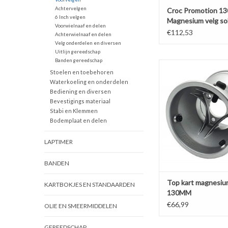
Achtervelgen
Croc Promotion 1
6 Inch velgen
Magnesium velg sol
Voorwielnaaf en delen
€112,53
Achterwielnaaf en delen
Velg onderdelen en diversen
Uitlijn gereedschap
Banden gereedschap
Top kart magnesium 
Stoelen en toebehoren
TOEVOEGEN AAN WI
Waterkoeling en onderdelen
Bediening en diversen
Bevestigings materiaal
Stabi en Klemmen
Bodemplaat en delen
LAPTIMER
BANDEN
Top kart magnesiu
KARTBOKJES EN STANDAARDEN
130MM
€66,99
OLIE EN SMEERMIDDELEN
GEREEDSCHAP