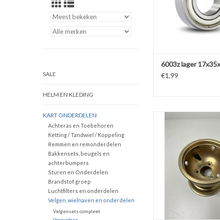
6003z lager 17x3
SALE
€1,99
HELM EN KLEDING
KART ONDERDELEN
Croc Promotion
Achteras en Toebehoren
Magnesium velg 
Ketting / Tandwiel / Koppeling
TOEVOEGEN AAN WI
Remmen en remonderdelen
Bakkensets, beugels en
achterbumpers
Sturen en Onderdelen
Brandstof groep
Luchtfilters en onderdelen
Velgen, wielnaven en onderdelen
Velgensets compleet
Voorvelgen