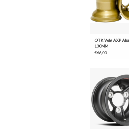
OTK Velg AXP Alu
130MM
€66,00
Douglas Magnesium 
132MM Low Volume (
TOEVOEGEN AAN WI