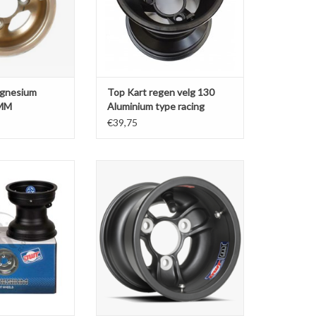
agnesium
Top Kart regen velg 130
2MM
Aluminium type racing
€39,75
esium voorvelg
Douglas Magnesium voorvelg
e SE (2pcs)
132MM Low Volume Type CRG (2
stuks)
N WINKELWAGEN
TOEVOEGEN AAN WINKELWAGEN