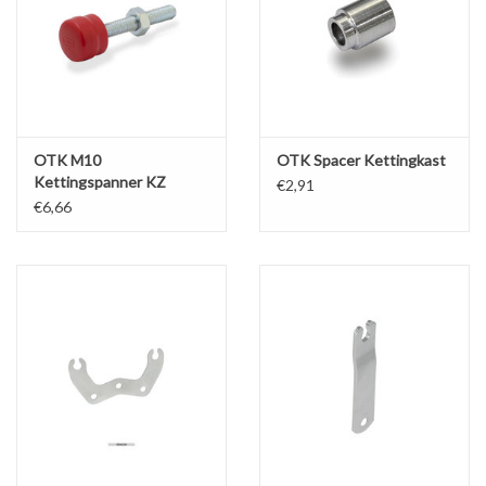
OTK M10
OTK Spacer Kettingkast
Kettingspanner KZ
€2,91
€6,66