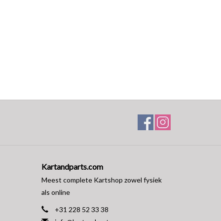
Kartandparts.com
Meest complete Kartshop zowel fysiek
als online
+31 228 52 33 38