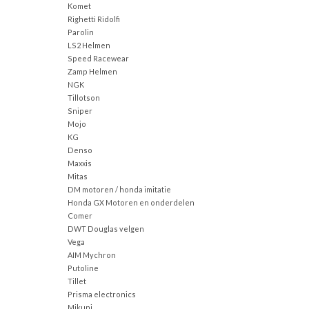
Komet
Righetti Ridolfi
Parolin
LS2 Helmen
Speed Racewear
Zamp Helmen
NGK
Tillotson
Sniper
Mojo
KG
Denso
Maxxis
Mitas
DM motoren / honda imitatie
Honda GX Motoren en onderdelen
Comer
DWT Douglas velgen
Vega
AIM Mychron
Putoline
Tillet
Prisma electronics
Mikuni