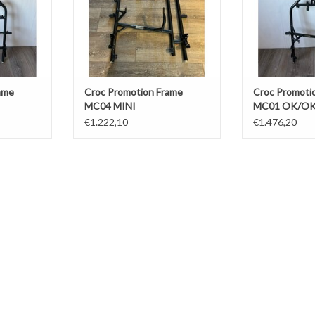
ame
Croc Promotion Frame
Croc Promoti
MC04 MINI
MC01 OK/OKJ
€1.222,10
€1.476,20