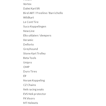
Vortex
Dalmi Kart lift
Birel ART / Freeline / Barrichello
Wildkart
Le Cont Tire
Suco Koppelingen
New Line
Elto uitlaten / dempers
Xeramic
Dellorto
Greyhound
Stone Kart Trolley
Beta Tools
Unipro
OMP
Duro Tires
Elf
Noram Koppeling
CZ Chains
Nek racing seats
EVS Nek protector
FK Visors
MT Helmets