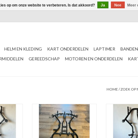
kies op om onze website te verbeteren. Is dat akkoord?
Ja
Nee
Meer 
HELM EN KLEDING
KART ONDERDELEN
LAPTIMER
BANDEN
ERMIDDELEN
GEREEDSCHAP
MOTOREN EN ONDERDELEN
KAR
HOME
/
ZOEK OP
 MC01 KZ /
Croc Promotion Frame MC04 MINI
Croc Promoti
OK/OKJ/
TOEVOEGEN AAN WINKELWAGEN
NKELWAGEN
TOEVOEGEN AA