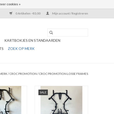
over cookies »
0 Artikelen - €0,00
Mijn account / Registreren
KARTBOKJES EN STANDAARDEN
TS
ZOEK OP MERK
 MERK
/
CROC PROMOTION
/
CROC PROMOTION LOSSE FRAMES
on Frame MC01
Croc Promotion Mini Frame MC04
SALE
X30/Rotax
950CM (model 2022)
N WINKELWAGEN
TOEVOEGEN AAN WINKELWAGEN