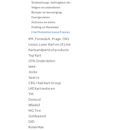
Tandwielsupp , kettingkast etc.
Velgen en onderdelen
Bumper en bevestiging
Overige delen
Achteras en delen
Kleding en Racewear
Croc Promotion Losse Frames
IPK , Formula K , Praga , OK1
Lenzo, Luxor Kart en LK Line
Kartsandparts.nl products
Top Kart
OTK Onderdelen
Iame
Jecko
Sparco
CRG / Kali Kart Group
LKE Kart motoren
TM
Denicol
Wladoil
MG Tire
Goldspeed
DID
Rotax Max