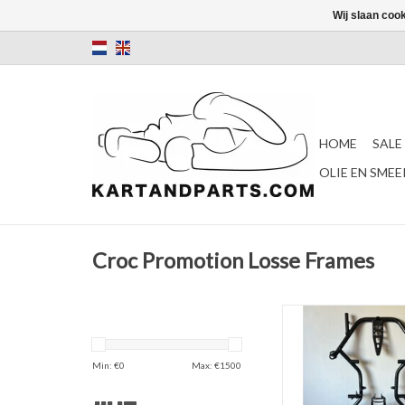
Wij slaan coo
HOME
SALE
OLIE EN SME
Croc Promotion Losse Frames
Croc Promotion Frame
Schakel
TOEVOEGEN AAN WI
Min: €
0
Max: €
1500