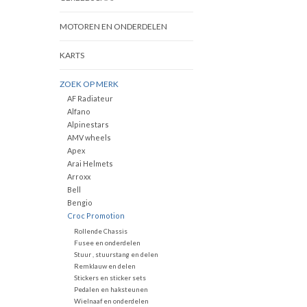
MOTOREN EN ONDERDELEN
KARTS
ZOEK OP MERK
AF Radiateur
Alfano
Alpinestars
AMV wheels
Apex
Arai Helmets
Arroxx
Bell
Bengio
Croc Promotion
Rollende Chassis
Fusee en onderdelen
Stuur , stuurstang en delen
Remklauw en delen
Stickers en sticker sets
Pedalen en haksteunen
Wielnaaf en onderdelen