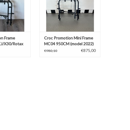
on Frame
Croc Promotion Mini Frame
/X30/Rotax
MC04 950CM (model 2022)
€875,00
€980,10