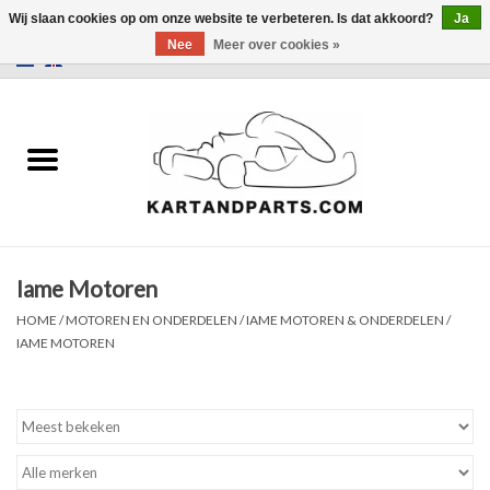
Wij slaan cookies op om onze website te verbeteren. Is dat akkoord?
Ja
Nee
Meer over cookies »
0 Artikelen - €0,00
Home
Sale
Helm en kleding
Iame Motoren
Kart Onderdelen
HOME
/
MOTOREN EN ONDERDELEN
/
IAME MOTOREN & ONDERDELEN
/
IAME MOTOREN
Laptimer
Banden
Kartbokjes en standaarden