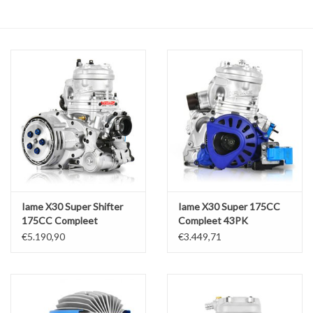
Olie en smeermiddelen
Gereedschap
Motoren en onderdelen
Karts
Zoek op Merk
Iame X30 Super Shifter
Iame X30 Super 175CC
175CC Compleet
Compleet 43PK
€5.190,90
€3.449,71