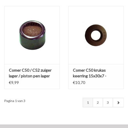
Comer C50 / C52 zuiger
Comer C50 krukas
lager / piston pen lager
keerring 15x30x7 -
50/60/80
€9,99
€10,70
Pagina 1 van 3
1
2
3