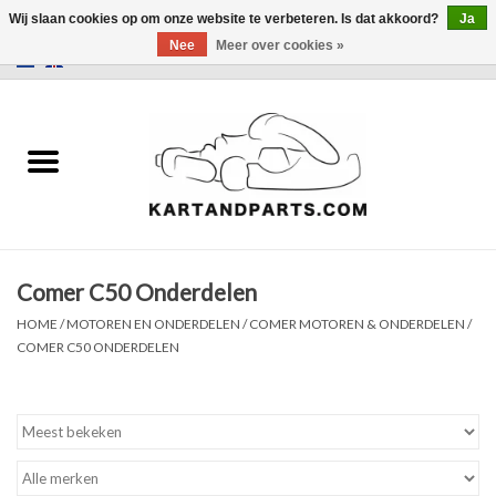
Wij slaan cookies op om onze website te verbeteren. Is dat akkoord?
Ja
Nee
Meer over cookies »
0 Artikelen - €0,00
Home
Sale
Helm en kleding
Comer C50 Onderdelen
Kart Onderdelen
HOME
/
MOTOREN EN ONDERDELEN
/
COMER MOTOREN & ONDERDELEN
/
COMER C50 ONDERDELEN
Laptimer
Banden
Kartbokjes en standaarden