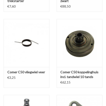
trekstarter
zwart
€7,60
€88,50
Comer C50 vliegwiel veer
Comer C50 koppelinghuis
incl. tandwiel 10 tands
€3,25
voortandwiel
€62,15