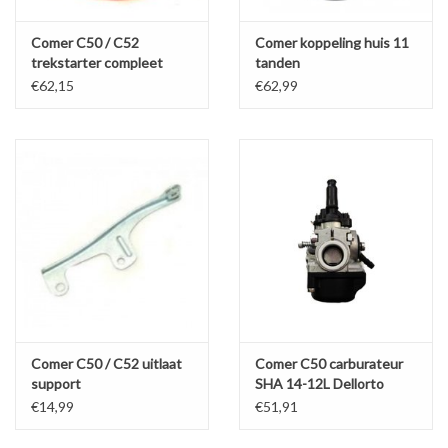
Comer C50 / C52
Comer koppeling huis 11
trekstarter compleet
tanden
C50/S60/S80/W60/K60
€62,15
€62,99
Comer C50 / C52 uitlaat
Comer C50 carburateur
support
SHA 14-12L Dellorto
€14,99
€51,91