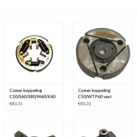
Olie en smeermiddelen
Gereedschap
Motoren en onderdelen
Karts
Zoek op Merk
Comer koppeling
Comer koppeling
C50/S60/S80/W60/K60
C50/WTP60 vast
€83,31
€83,31