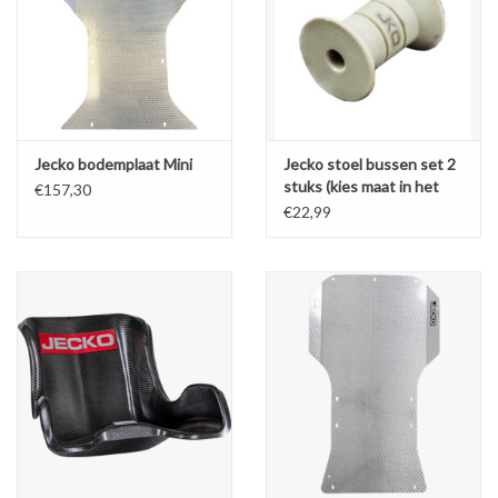
Jecko bodemplaat Mini
Jecko stoel bussen set 2
stuks (kies maat in het
€157,30
keuze menu)
€22,99