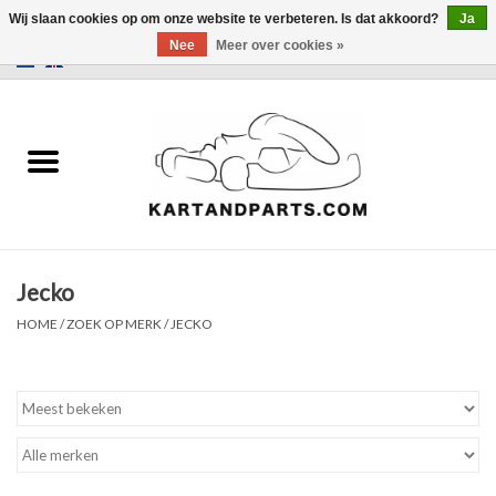
Wij slaan cookies op om onze website te verbeteren. Is dat akkoord?
Ja
Nee
Meer over cookies »
0 Artikelen - €0,00
Home
Sale
Helm en kleding
Jecko
Kart Onderdelen
HOME
/
ZOEK OP MERK
/
JECKO
Laptimer
Banden
Kartbokjes en standaarden