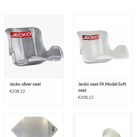
Olie en smeermiddelen
Gereedschap
Motoren en onderdelen
Karts
Zoek op Merk
Jecko silver seat
Jecko seat FA Model Soft
seat
€208,12
€208,12