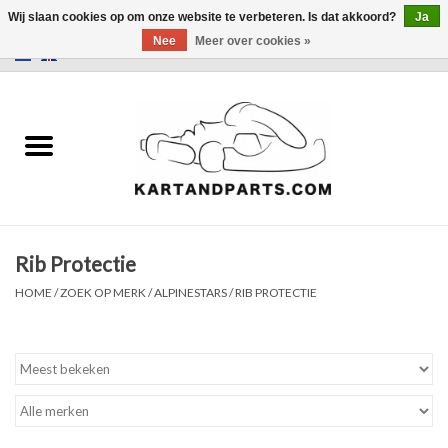
Wij slaan cookies op om onze website te verbeteren. Is dat akkoord?
Ja
Nee
Meer over cookies »
0 Artikelen - €0,00
Home
Sale
Helm en kleding
Rib Protectie
Kart Onderdelen
HOME
/
ZOEK OP MERK
/
ALPINESTARS
/
RIB PROTECTIE
Laptimer
Banden
Kartbokjes en standaarden