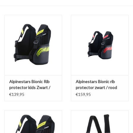
Olie en smeermiddelen
Gereedschap
Motoren en onderdelen
Karts
Zoek op Merk
Alpinestars Bionic Rib
Alpinestars Bionic rib
protector kids Zwart /
protector zwart / rood
fluor geel
€139,95
€159,95