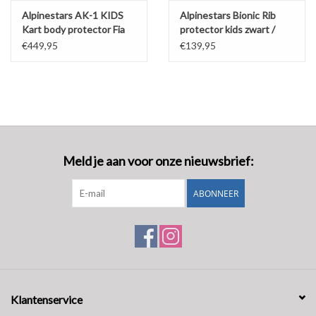
Alpinestars AK-1 KIDS
Alpinestars Bionic Rib
Kart body protector Fia
protector kids zwart /
gekeurd
rood
€449,95
€139,95
Meld je aan voor onze nieuwsbrief:
ABONNEER
Klantenservice