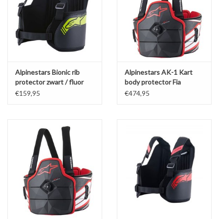
Alpinestars Bionic rib
Alpinestars AK-1 Kart
protector zwart / fluor
body protector Fia
Geel
gekeurd
€159,95
€474,95