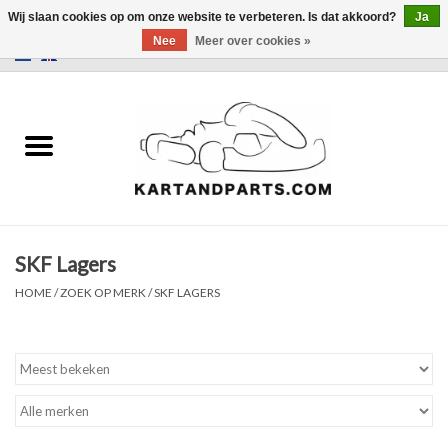
Wij slaan cookies op om onze website te verbeteren. Is dat akkoord?
Ja
Nee
Meer over cookies »
0 Artikelen - €0,00
Home
Sale
Helm en kleding
SKF Lagers
Kart Onderdelen
HOME
/
ZOEK OP MERK
/
SKF LAGERS
Laptimer
Banden
Kartbokjes en standaarden