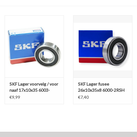
Olie en smeermiddelen
Gereedschap
Motoren en onderdelen
Karts
Zoek op Merk
SKF Lager voorvelg / voor
SKF Lager fusee
naaf 17x10x35 6003-
26x10x35x8 6000-2RSH
2RSH
€9,99
€7,40