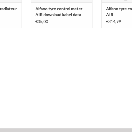
 radiateur
Alfano tyre control meter
Alfano tyre c
AIR download kabel data
AIR
€35,00
€314,99