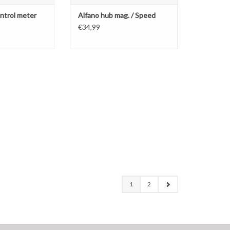
TOEVOEGEN AAN WINKELWAGEN
ontrol meter
Alfano hub mag. / Speed
€34,99
1
2