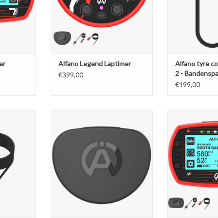
er
Alfano Legend Laptimer
Alfano tyre c
2 - Bandensp
€399,00
€199,00
or inclusief
Alfano Legend Bescherm cover
Alfano 7 
 voor andere
TOEVOEGEN AAN WINKELWAGEN
TOEVOEGEN AA
ers.
NKELWAGEN