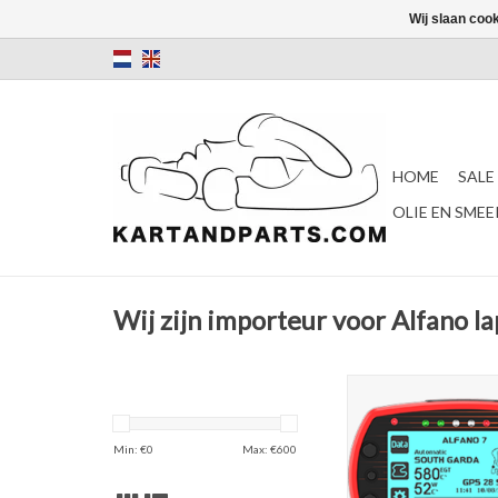
Wij slaan coo
HOME
SALE
OLIE EN SME
Wij zijn importeur voor Alfano l
Alfano 7 1T Lap
TOEVOEGEN AAN WI
Min: €
0
Max: €
600