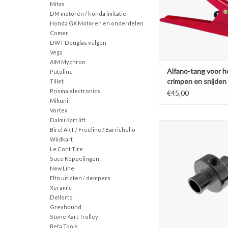
Mitas
DM motoren / honda imitatie
Honda GX Motoren en onderdelen
Comer
DWT Douglas velgen
Vega
AIM Mychron
Alfano-tang voor h
Putoline
crimpen en snijden
Tillet
banden sensoren 
Prisma electronics
€45,00
A7002.
Mikuni
Vortex
Dalmi Kart lift
M10 hose adapter –
Birel ART / Freeline / Barrichello
This adapter must be u
Wildkart
sensors A2101 / A21
Le Cont Tire
Suco Koppelingen
TOEVOEGEN AAN WI
New Line
Elto uitlaten / dempers
Xeramic
Dellorto
Greyhound
Stone Kart Trolley
Beta Tools