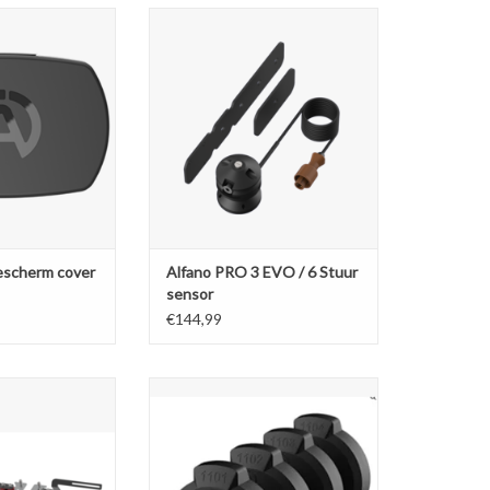
Bescherm cover
STEERING WHEEL position sensor
– 80cm
N WINKELWAGEN
This potentiometer sensor
measures the position of the
steering wheel.
Designed for : Box12 / Box4Move.
TOEVOEGEN AAN WINKELWAGEN
Bescherm cover
Alfano PRO 3 EVO / 6 Stuur
sensor
€144,99
, beugels voor 4
Alfano 7 Pack , 4
eratuursensoren
infraroodtemperatuursensoren
voor de buitenkant band
N WINKELWAGEN
TOEVOEGEN AAN WINKELWAGEN