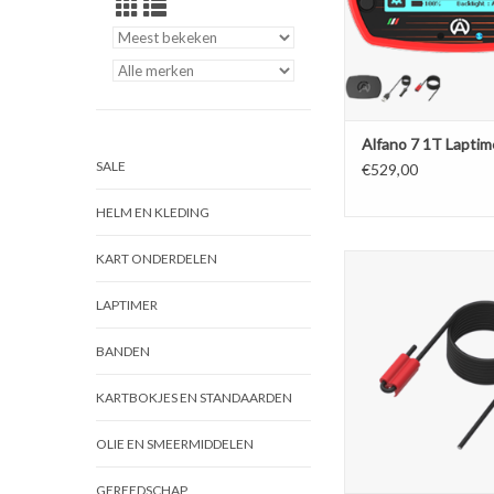
Alfano 7 1T Laptim
SALE
€529,00
HELM EN KLEDING
KART ONDERDELEN
Alfano RPM kabel / sens
clip. Ook te gebruiken
LAPTIMER
merken laptim
TOEVOEGEN AAN WI
BANDEN
KARTBOKJES EN STANDAARDEN
OLIE EN SMEERMIDDELEN
GEREEDSCHAP