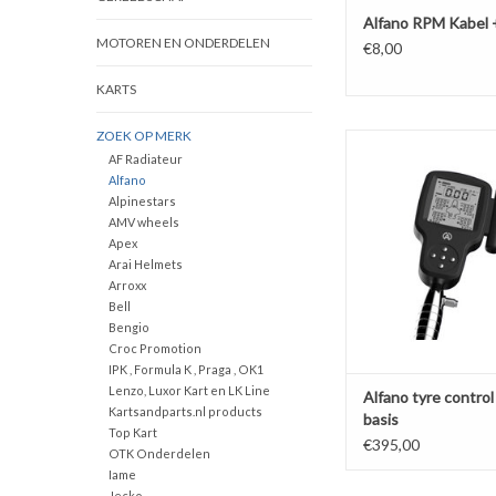
Alfano RPM Kabel +
MOTOREN EN ONDERDELEN
€8,00
KARTS
ZOEK OP MERK
New design, the Tyrec
AF Radiateur
equipped with a Bl
Alfano
communication wit
Alpinestars
pneumatic connections
AMV wheels
fast, fast long arm and
Apex
connect an optional 
Arai Helmets
temperature se
Arroxx
Bell
TOEVOEGEN AAN WI
Bengio
Croc Promotion
IPK , Formula K , Praga , OK1
Lenzo, Luxor Kart en LK Line
Alfano tyre control
Kartsandparts.nl products
basis
Top Kart
€395,00
OTK Onderdelen
Iame
Jecko