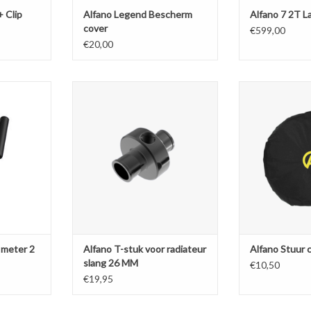
 Clip
Alfano Legend Bescherm
Alfano 7 2T L
cover
€599,00
€20,00
ontrol2 is
M10 waterslang adapter – D: 26mm
Alfano bescher
uetooth
het ka
TOEVOEGEN AAN WINKELWAGEN
h three
TOEVOEGEN AA
: standard,
 an input to
pneumatic
nsor.
NKELWAGEN
 meter 2
Alfano T-stuk voor radiateur
Alfano Stuur 
slang 26 MM
€10,50
€19,95