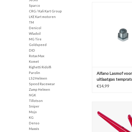
Alfano Lasmof voor u
Sparco
tempratuur se
CRG / Kali Kart Group
LKE Kart motoren
TOEVOEGEN AAN WI
TM
Denicol
Wladoil
MG Tire
Goldspeed
DID
Rotax Max
Komet
Righetti Ridolfi
Parolin
Alfano Lasmof voor
LS2 Helmen
uitlaatgas temprat
Speed Racewear
sensor
€14,99
Zamp Helmen
NGK
Tillotson
Alfano-tang voor het 
Sniper
snijden van banden
Mojo
klemmen A70
KG
Denso
TOEVOEGEN AAN WI
Maxxis