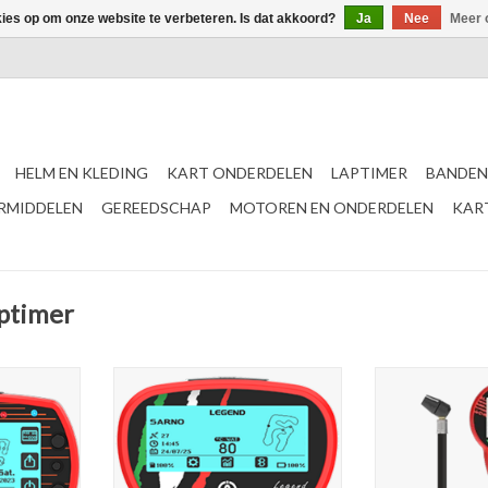
kies op om onze website te verbeteren. Is dat akkoord?
Ja
Nee
Meer 
HELM EN KLEDING
KART ONDERDELEN
LAPTIMER
BANDEN
ERMIDDELEN
GEREEDSCHAP
MOTOREN EN ONDERDELEN
KAR
aptimer
timer
Alfano Legend Laptimer
Alfano tyre con
Bandenspa
NKELWAGEN
TOEVOEGEN AAN WINKELWAGEN
TOEVOEGEN AA