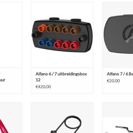
itlaatgas
Alfano 6 / 7 uitbreidingsbox 12
Alfano 7 / 6 
nsor
TOEVOEGEN AAN WINKELWAGEN
TOEVOEGEN AA
NKELWAGEN
Alfano 6 / 7 uitbreidingsbox
Alfano 7 / 6 
uur
12
€20,00
€420,00
crimpen en
Alfano 6 / 7 tussenkabel voor
Alfano 7 Pack 
 sensoren
extentiebox 12 of Box4Move
infraroodtemp
02.
TOEVOEGEN AAN WINKELWAGEN
TOEVOEGEN AA
NKELWAGEN