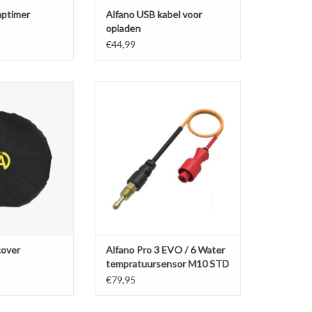
aptimer
Alfano USB kabel voor
opladen
€44,99
m hoes voor over
Standaard water tempratuur
rt stuur
sensor voor o.a. Iame X30 of Rotax
Max
N WINKELWAGEN
This NTC sensor technology
provided with a metric thread
10mm can be connected either on
the cylinder head of the engine if it
is equipped with an opening
designed for installing this sens
TOEVOEGEN AAN WINKELWAGEN
cover
Alfano Pro 3 EVO / 6 Water
tempratuursensor M10 STD
€79,95