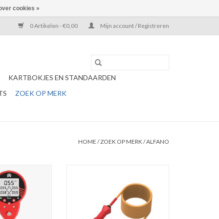
over cookies »
0 Artikelen - €0,00
Mijn account / Registreren
KARTBOKJES EN STANDAARDEN
TS
ZOEK OP MERK
HOME
/
ZOEK OP MERK
/
ALFANO
trol meter JR 2 -
Extension for “NTC” sensors –
nningsmeter
135cm
“NTC” technology extension cable
N WINKELWAGEN
to connect all “NTC” technology
sensors