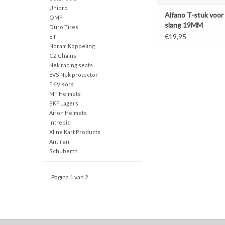
Unipro
Alfano T-stuk voor
OMP
slang 19MM
Duro Tires
€19,95
Elf
Noram Koppeling
CZ Chains
Nek racing seats
EVS Nek protector
FK Visors
MT Helmets
SKF Lagers
Airoh Helmets
Intrepid
Xline Kart Products
Antman
Schuberth
Pagina 1 van 2