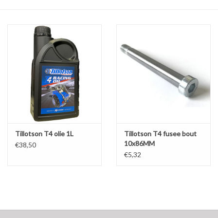
Olie en smeermiddelen
Gereedschap
Motoren en onderdelen
Karts
Zoek op Merk
Tillotson T4 olie 1L
Tillotson T4 fusee bout
10x86MM
€38,50
€5,32