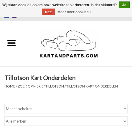
Wij slaan cookies op om onze website te verbeteren. Is dat akkoord?
Ja
Nee
Meer over cookies »
0 Artikelen - €0,00
Home
Sale
Helm en kleding
Tillotson Kart Onderdelen
Kart Onderdelen
HOME
/
ZOEK OP MERK
/
TILLOTSON
/
TILLOTSON KART ONDERDELEN
Laptimer
Banden
Kartbokjes en standaarden