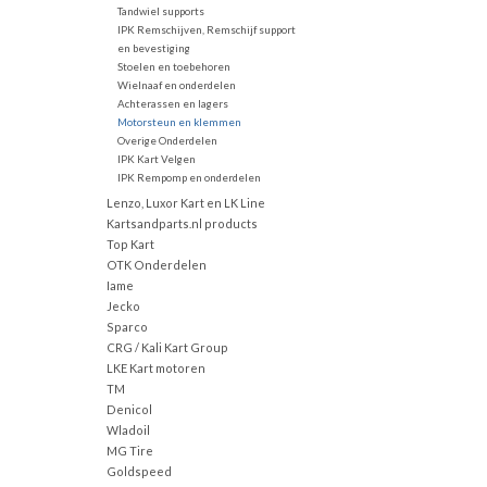
Tandwiel supports
IPK Remschijven, Remschijf support
en bevestiging
Stoelen en toebehoren
Wielnaaf en onderdelen
Achterassen en lagers
Motorsteun en klemmen
Overige Onderdelen
IPK Kart Velgen
IPK Rempomp en onderdelen
Lenzo, Luxor Kart en LK Line
Kartsandparts.nl products
Top Kart
OTK Onderdelen
Iame
Jecko
Sparco
CRG / Kali Kart Group
LKE Kart motoren
TM
Denicol
Wladoil
MG Tire
Goldspeed