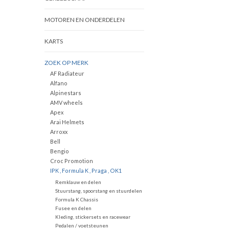
MOTOREN EN ONDERDELEN
KARTS
ZOEK OP MERK
AF Radiateur
Alfano
Alpinestars
AMV wheels
Apex
Arai Helmets
Arroxx
Bell
Bengio
Croc Promotion
IPK , Formula K , Praga , OK1
Remklauw en delen
Stuurstang, spoorstang en stuurdelen
Formula K Chassis
Fusee en delen
Kleding, stickersets en racewear
Pedalen / voetsteunen