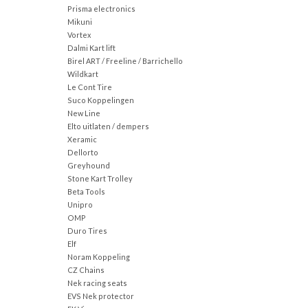
Prisma electronics
Mikuni
Vortex
Dalmi Kart lift
Birel ART / Freeline / Barrichello
Wildkart
Le Cont Tire
Suco Koppelingen
New Line
Elto uitlaten / dempers
Xeramic
Dellorto
Greyhound
Stone Kart Trolley
Beta Tools
Unipro
OMP
Duro Tires
Elf
Noram Koppeling
CZ Chains
Nek racing seats
EVS Nek protector