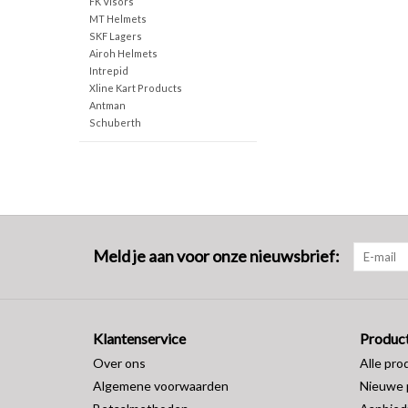
FK Visors
MT Helmets
SKF Lagers
Airoh Helmets
Intrepid
Xline Kart Products
Antman
Schuberth
Meld je aan voor onze nieuwsbrief:
Klantenservice
Produc
Over ons
Alle pro
Algemene voorwaarden
Nieuwe 