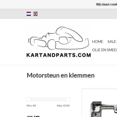
Wij slaan coo
HOME
SALE
OLIE EN SME
Motorsteun en klemmen
IPK Magnesium mo
30x92MM
TOEVOEGEN AAN WI
Min: €
0
Max: €
150