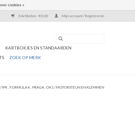
over cookies »
0 Artikelen - €0,00
Mijn account / Registreren
KARTBOKJES EN STANDAARDEN
TS
ZOEK OP MERK
/
IPK , FORMULA K , PRAGA , OK1
/
MOTORSTEUN EN KLEMMEN