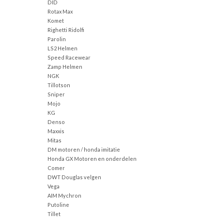
DID
Rotax Max
Komet
Righetti Ridolfi
Parolin
LS2 Helmen
Speed Racewear
Zamp Helmen
NGK
Tillotson
Sniper
Mojo
KG
Denso
Maxxis
Mitas
DM motoren / honda imitatie
Honda GX Motoren en onderdelen
Comer
DWT Douglas velgen
Vega
AIM Mychron
Putoline
Tillet