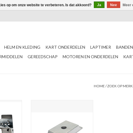
kies op om onze website te verbeteren. Is dat akkoord?
Ja
Nee
Meer 
HELM EN KLEDING
KART ONDERDELEN
LAPTIMER
BANDEN
ERMIDDELEN
GEREEDSCHAP
MOTOREN EN ONDERDELEN
KAR
HOME
/
ZOEK OP MERK
torsteun
IPK Universele motorsteun klem
92MM
NKELWAGEN
TOEVOEGEN AAN WINKELWAGEN