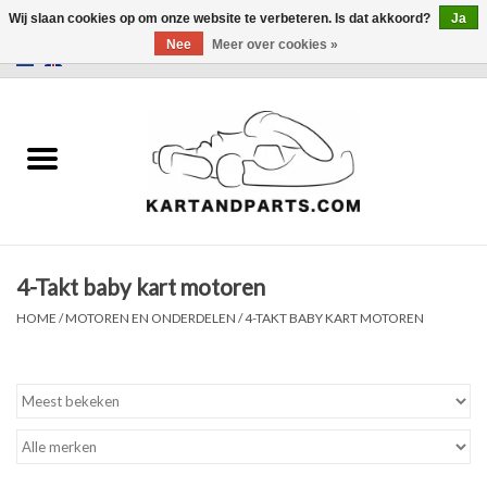
Wij slaan cookies op om onze website te verbeteren. Is dat akkoord?
Ja
Nee
Meer over cookies »
0 Artikelen - €0,00
Home
Sale
Helm en kleding
4-Takt baby kart motoren
Kart Onderdelen
HOME
/
MOTOREN EN ONDERDELEN
/
4-TAKT BABY KART MOTOREN
Laptimer
Banden
Kartbokjes en standaarden