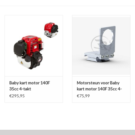
Olie en smeermiddelen
Gereedschap
Motoren en onderdelen
Karts
Zoek op Merk
Baby kart motor 140F
Motorsteun voor Baby
35cc 4-takt
kart motor 140F 35cc 4-
takt 25x92MM
€295,95
€75,99