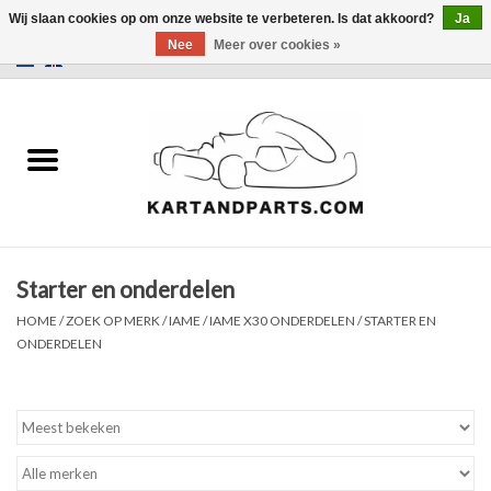
Wij slaan cookies op om onze website te verbeteren. Is dat akkoord?
Ja
Nee
Meer over cookies »
0 Artikelen - €0,00
Home
Sale
Helm en kleding
Starter en onderdelen
Kart Onderdelen
HOME
/
ZOEK OP MERK
/
IAME
/
IAME X30 ONDERDELEN
/
STARTER EN
ONDERDELEN
Laptimer
Banden
Kartbokjes en standaarden