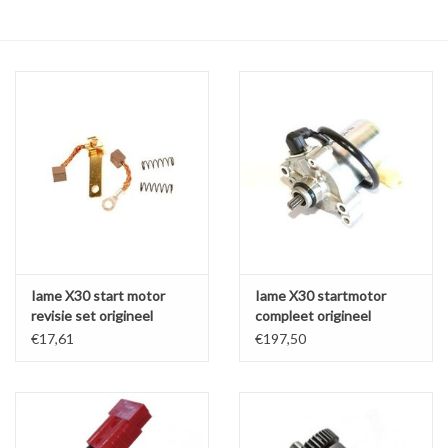
Olie en smeermiddelen
Gereedschap
Motoren en onderdelen
Karts
Zoek op Merk
Iame X30 start motor
Iame X30 startmotor
revisie set origineel
compleet origineel
€17,61
€197,50