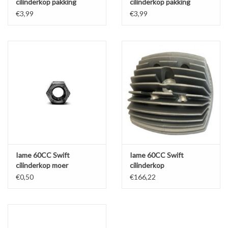
cilinderkop pakking
cilinderkop pakking
0.10MM
0.05MM
€3,99
€3,99
Iame 60CC Swift
Iame 60CC Swift
cilinderkop moer
cilinderkop
€0,50
€166,22