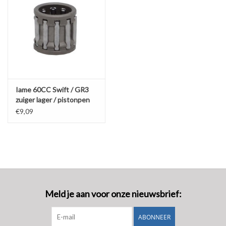
Iame 60CC Swift / GR3
zuiger lager / pistonpen
lager
€9,09
Meld je aan voor onze nieuwsbrief:
ABONNEER