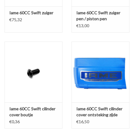
Iame 60CC Swift zuiger
Iame 60CC Swift zuiger
pen / piston pen
€75,32
12x35MM
€13,00
Iame 60CC Swift cilinder
Iame 60CC Swift cilinder
cover boutje
cover ontsteking zijde
€0,36
€16,50