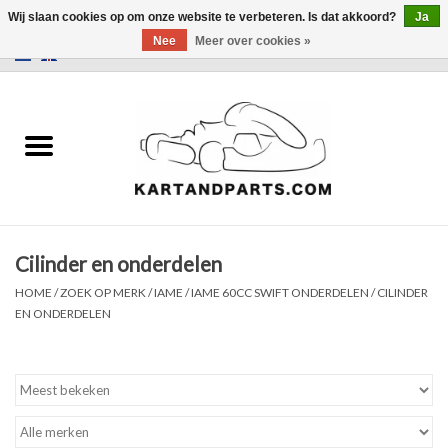
Wij slaan cookies op om onze website te verbeteren. Is dat akkoord?
Ja
Nee
Meer over cookies »
0 Artikelen - €0,00
Home
Sale
Helm en kleding
Cilinder en onderdelen
Kart Onderdelen
HOME
/
ZOEK OP MERK
/
IAME
/
IAME 60CC SWIFT ONDERDELEN
/
CILINDER
EN ONDERDELEN
Laptimer
Banden
Kartbokjes en standaarden