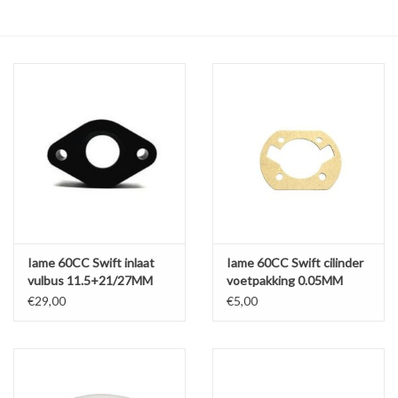
Olie en smeermiddelen
Gereedschap
Motoren en onderdelen
Karts
Zoek op Merk
Iame 60CC Swift inlaat
Iame 60CC Swift cilinder
vulbus 11.5+21/27MM
voetpakking 0.05MM
€29,00
€5,00