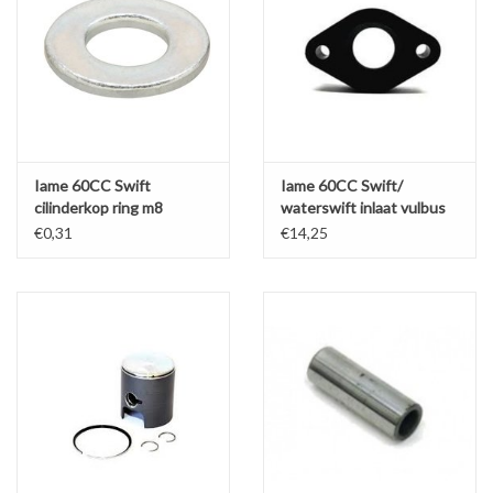
Iame 60CC Swift
Iame 60CC Swift/
cilinderkop ring m8
waterswift inlaat vulbus
26 x 15
€0,31
€14,25