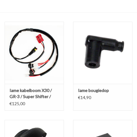
Olie en smeermiddelen
Gereedschap
Motoren en onderdelen
Karts
Zoek op Merk
Iame kabelboom X30 /
Iame bougiedop
GR-3 / Super Shifter /
€14,90
S125
€125,00