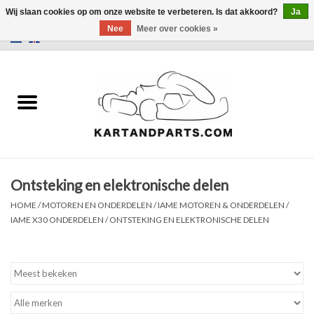
Wij slaan cookies op om onze website te verbeteren. Is dat akkoord?
Ja
Nee
Meer over cookies »
0 Artikelen - €0,00
Home
Sale
Helm en kleding
Ontsteking en elektronische delen
Kart Onderdelen
HOME
/
MOTOREN EN ONDERDELEN
/
IAME MOTOREN & ONDERDELEN
/
IAME X30 ONDERDELEN
/
ONTSTEKING EN ELEKTRONISCHE DELEN
Laptimer
Banden
Kartbokjes en standaarden