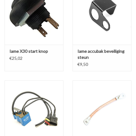
Iame X30 start knop
Iame accubak beveiliging
steun
€25,02
€9,50