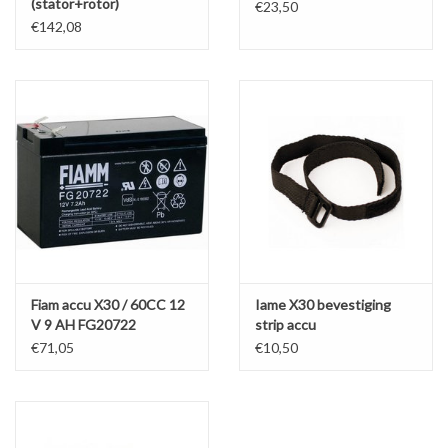
(stator+rotor)
€23,50
€142,08
Fiam accu X30 / 60CC 12
Iame X30 bevestiging
V 9 AH FG20722
strip accu
€71,05
€10,50