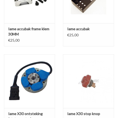
Iame accubak frame klem
Iame accubak
30MM
€25,00
€25,00
Iame X30 ontsteking
Iame X30 stop knop