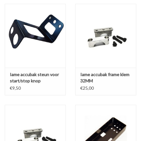
Iame accubak steun voor
Iame accubak frame klem
start/stop knop
32MM
€9,50
€25,00