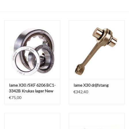
Olie en smeermiddelen
Gereedschap
Motoren en onderdelen
Karts
Zoek op Merk
Iame X30 /SKF 6206 BC1-
Iame X30 drijfstang
3342B Krukas lager New
€342,40
€75,00