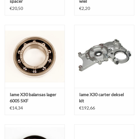
spacer
wiel
€20,50
€2,20
Iame X30 balansas lager
Iame X30 carter deksel
6005 SKF
kit
€14,34
€192,66