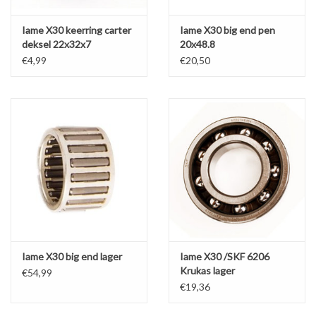
Iame X30 keerring carter
Iame X30 big end pen
deksel 22x32x7
20x48.8
€4,99
€20,50
Iame X30 big end lager
Iame X30 /SKF 6206
Krukas lager
€54,99
€19,36