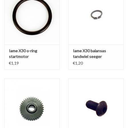
Iame X30 o-ring
Iame X30 balansas
startmotor
tandwiel seeger
€1,19
€1,20