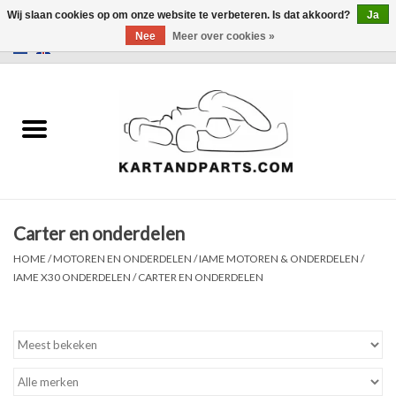
Wij slaan cookies op om onze website te verbeteren. Is dat akkoord?
Ja
Nee
Meer over cookies »
0 Artikelen - €0,00
Home
Sale
Helm en kleding
Carter en onderdelen
Kart Onderdelen
HOME
/
MOTOREN EN ONDERDELEN
/
IAME MOTOREN & ONDERDELEN
/
IAME X30 ONDERDELEN
/
CARTER EN ONDERDELEN
Laptimer
Banden
Kartbokjes en standaarden