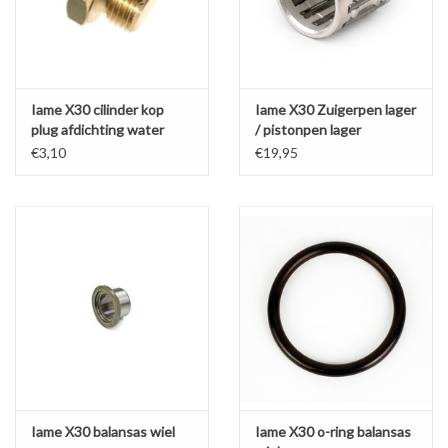
Iame X30 cilinder kop
Iame X30 Zuigerpen lager
plug afdichting water
/ pistonpen lager
uitgang
€3,10
€19,95
Iame X30 balansas wiel
Iame X30 o-ring balansas