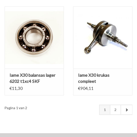
Iame X30 balansas lager
Iame X30 krukas
6202 t1xc4 SKF
compleet
€11,30
€904,11
Pagina 1 van 2
1
2