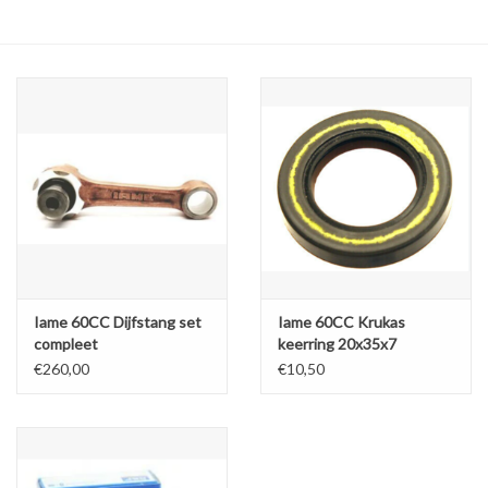
Olie en smeermiddelen
Gereedschap
Motoren en onderdelen
Karts
Zoek op Merk
Iame 60CC Dijfstang set
Iame 60CC Krukas
compleet
keerring 20x35x7
€260,00
€10,50