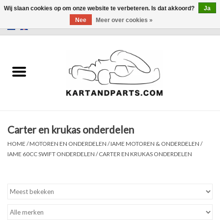
Wij slaan cookies op om onze website te verbeteren. Is dat akkoord?
Ja
Nee
Meer over cookies »
0 Artikelen - €0,00
Home
Sale
Helm en kleding
Carter en krukas onderdelen
Kart Onderdelen
HOME
/
MOTOREN EN ONDERDELEN
/
IAME MOTOREN & ONDERDELEN
/
IAME 60CC SWIFT ONDERDELEN
/
CARTER EN KRUKAS ONDERDELEN
Laptimer
Banden
Kartbokjes en standaarden