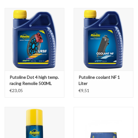
Olie en smeermiddelen
Gereedschap
Motoren en onderdelen
Karts
Putoline Dot 4 high temp.
Putoline coolant NF 1
Zoek op Merk
racing Remolie 500ML
Liter
URBF
€23,05
€9,51