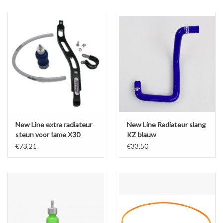
Olie en smeermiddelen
Gereedschap
Motoren en onderdelen
Karts
New Line extra radiateur
New Line Radiateur slang
Zoek op Merk
steun voor Iame X30
KZ blauw
€73,21
€33,50