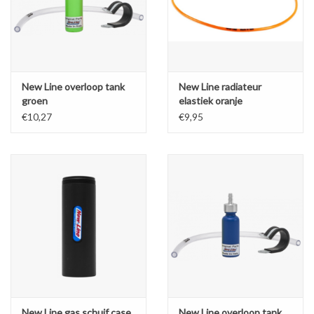
New Line overloop tank
New Line radiateur
groen
elastiek oranje
€10,27
€9,95
New Line gas schuif case
New Line overloop tank