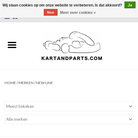
Wij slaan cookies op om onze website te verbeteren. Is dat akkoord?
Ja
Nee
Meer over cookies »
0 Artikelen - €0,00
Home
Sale
Helm en kleding
Kart Onderdelen
HOME
/
MERKEN
/
NEW LINE
Laptimer
Banden
Kartbokjes en standaarden