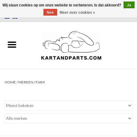
Wij slaan cookies op om onze website te verbeteren. Is dat akkoord?
Ja
Nee
Meer over cookies »
0 Artikelen - €0,00
Home
Sale
Helm en kleding
Kart Onderdelen
HOME
/
MERKEN
/
FIAM
Laptimer
Banden
Kartbokjes en standaarden