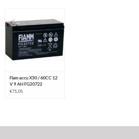
Olie en smeermiddelen
Gereedschap
Motoren en onderdelen
Karts
Fiam accu X30 / 60CC 12
Zoek op Merk
V 9 AH FG20722
€71,05