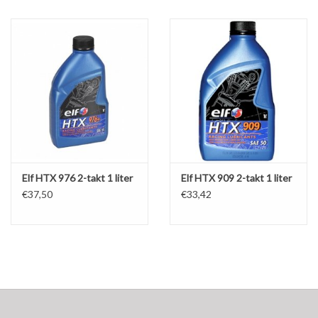
Olie en smeermiddelen
Gereedschap
Motoren en onderdelen
Karts
Elf HTX 976 2-takt 1 liter
Elf HTX 909 2-takt 1 liter
Zoek op Merk
€37,50
€33,42