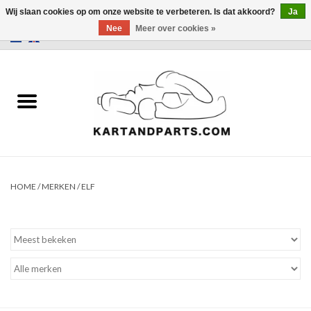
Wij slaan cookies op om onze website te verbeteren. Is dat akkoord?
Ja
Nee
Meer over cookies »
0 Artikelen - €0,00
Home
Sale
Helm en kleding
Kart Onderdelen
HOME
/
MERKEN
/
ELF
Laptimer
Banden
Kartbokjes en standaarden