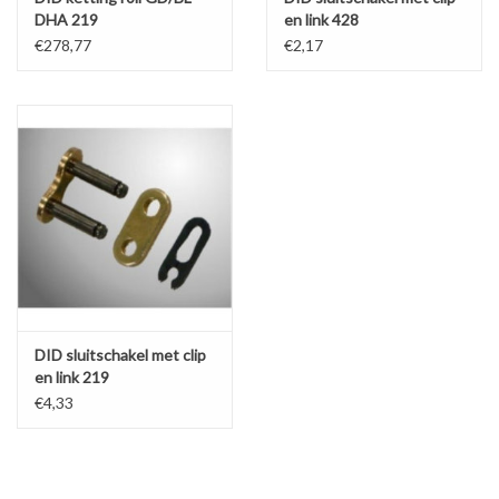
DHA 219
en link 428
€278,77
€2,17
DID sluitschakel met clip
en link 219
€4,33