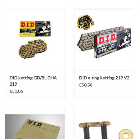
Olie en smeermiddelen
Gereedschap
Motoren en onderdelen
Karts
DID ketting GD/BL DHA
DID o-ring ketting 219 V2
Zoek op Merk
219
€50,58
€30,06