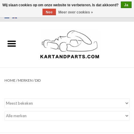
Wij slaan cookies op om onze website te verbeteren. Is dat akkoord?
Ja
Nee
Meer over cookies »
0 Artikelen - €0,00
Home
Sale
Helm en kleding
Kart Onderdelen
HOME
/
MERKEN
/
DID
Laptimer
Banden
Kartbokjes en standaarden