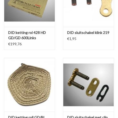
DID ketting rol 428 HD
DID sluitschakel klink 219
GD/GD 600Links
€1,95
€199,76
DID ketting roll GD/BL
DID sluitschakel met clip