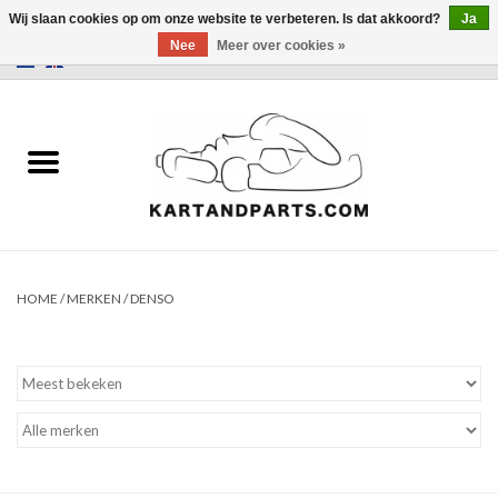
Wij slaan cookies op om onze website te verbeteren. Is dat akkoord?
Ja
Nee
Meer over cookies »
0 Artikelen - €0,00
Home
Sale
Helm en kleding
Kart Onderdelen
HOME
/
MERKEN
/
DENSO
Laptimer
Banden
Kartbokjes en standaarden