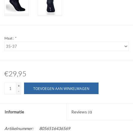
Maat :
*
€29,95
+
TOEVOEGEN AAN WINKELWAGEN
-
Informatie
Reviews
(0)
Artikelnummer:
8056516436569