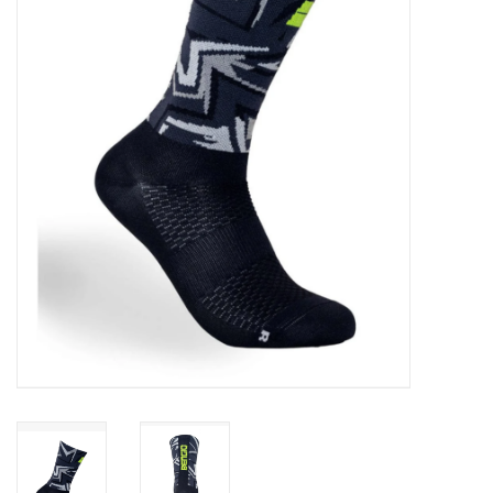
Olie en smeermiddelen
Gereedschap
Motoren en onderdelen
Karts
Zoek op Merk