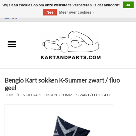
Wij slaan cookies op om onze website te verbeteren. Is dat akkoord?
Ja
Nee
Meer over cookies »
0 Artikelen - €0,00
Home
Sale
Helm en kleding
Bengio Kart sokken K-Summer zwart / fluo
Kart Onderdelen
geel
HOME
/
BENGIO KART SOKKEN K-SUMMER ZWART / FLUO GEEL
Laptimer
Banden
Kartbokjes en standaarden