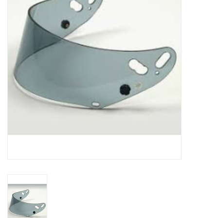
Olie en smeermiddelen
Gereedschap
Motoren en onderdelen
Karts
Zoek op Merk