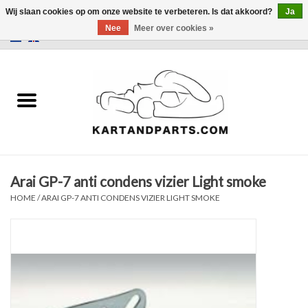
Wij slaan cookies op om onze website te verbeteren. Is dat akkoord?
Ja
Nee
Meer over cookies »
0 Artikelen - €0,00
Home
Sale
Helm en kleding
Arai GP-7 anti condens vizier Light smoke
Kart Onderdelen
HOME
/
ARAI GP-7 ANTI CONDENS VIZIER LIGHT SMOKE
Laptimer
Banden
Kartbokjes en standaarden