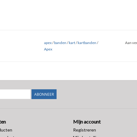
apex
/
banden
/
kart
/
kartbanden
/
Aan ver
Apex
ABONNEER
ten
Mijn account
ducten
Registreren