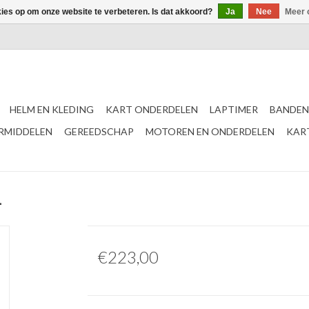
kies op om onze website te verbeteren. Is dat akkoord?
Ja
Nee
Meer 
HELM EN KLEDING
KART ONDERDELEN
LAPTIMER
BANDEN
ERMIDDELEN
GEREEDSCHAP
MOTOREN EN ONDERDELEN
KAR
1
€223,00