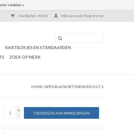
over cookies »
0 Artikelen - €0,00
Mijn account / Registreren
KARTBOKJES EN STANDAARDEN
TS
ZOEK OP MERK
HOME
/
APEX BLAUW SET (MEDIUM) 4.5/7.1
+
TOEVOEGEN AAN WINKELWAGEN
-