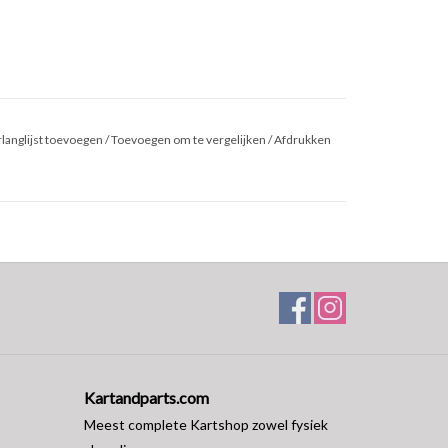
langlijst toevoegen
/
Toevoegen om te vergelijken
/
Afdrukken
Kartandparts.com
Meest complete Kartshop zowel fysiek