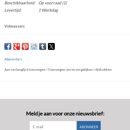
Beschikbaarheid:
Op voorraad
(1)
Levertijd:
1 Werkdag
Volwassen:
S = 18-21,5CM
M = 20-24CM
L=23-26,5CM
XL= 25,5-29CM
Alpinestars
XXL= 28-32CM
Aan verlanglijst toevoegen
/
Toevoegen om te vergelijken
/
Afdrukken
Meld je aan voor onze nieuwsbrief:
ABONNEER