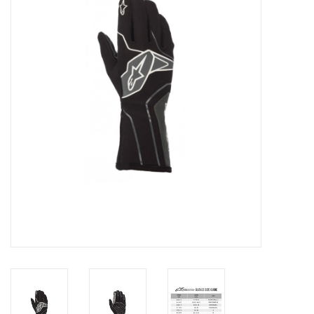
Olie en smeermiddelen
Gereedschap
Motoren en onderdelen
Karts
Zoek op Merk