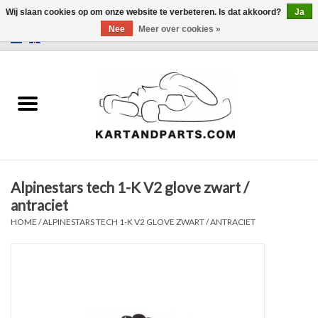
Wij slaan cookies op om onze website te verbeteren. Is dat akkoord?
Ja
Nee
Meer over cookies »
0 Artikelen - €0,00
Home
Sale
Helm en kleding
Alpinestars tech 1-K V2 glove zwart /
Kart Onderdelen
antraciet
HOME
/
ALPINESTARS TECH 1-K V2 GLOVE ZWART / ANTRACIET
Laptimer
Banden
Kartbokjes en standaarden