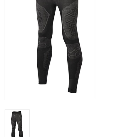
Olie en smeermiddelen
Gereedschap
Motoren en onderdelen
Karts
Zoek op Merk