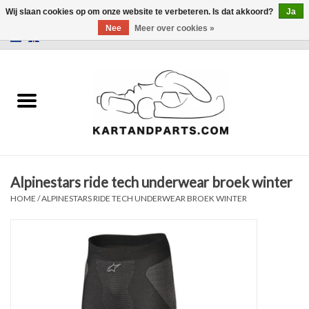
Wij slaan cookies op om onze website te verbeteren. Is dat akkoord?
Ja
Nee
Meer over cookies »
0 Artikelen - €0,00
Home
Sale
Helm en kleding
Alpinestars ride tech underwear broek winter
Kart Onderdelen
HOME
/
ALPINESTARS RIDE TECH UNDERWEAR BROEK WINTER
Laptimer
Banden
Kartbokjes en standaarden