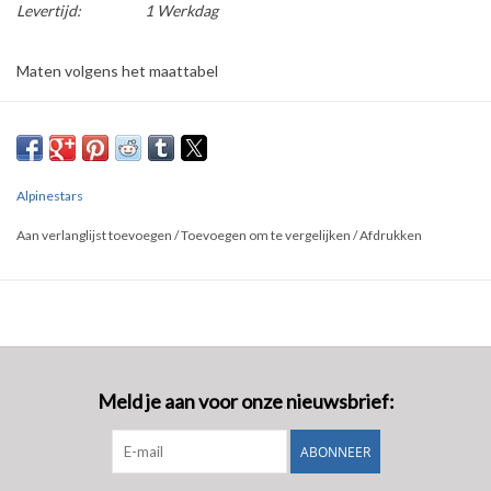
Levertijd:
1 Werkdag
Maten volgens het maattabel
XS = XS & S
M = M & L
XL = XL & XXL
Alpinestars
Aan verlanglijst toevoegen
/
Toevoegen om te vergelijken
/
Afdrukken
Meld je aan voor onze nieuwsbrief:
ABONNEER