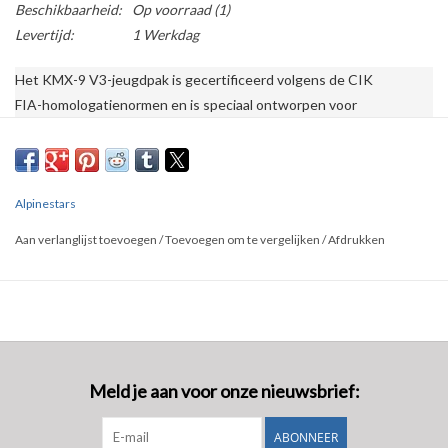
Beschikbaarheid:
Op voorraad
(1)
Levertijd:
1 Werkdag
Het KMX-9 V3-jeugdpak is gecertificeerd volgens de CIK 
FIA-homologatienormen en is speciaal ontworpen voor 
jongere/kleinere lichaamstypes. Met een agressief ontwerp 
en levendige kleurstellingen voor racers op instap- en gemiddeld 
niveau, biedt de tweelaagse constructie optimale niveaus van 
bescherming en lichtheid. Dit pak heeft ook een voering van 
Alpinestars
100% polyester badstof voor comfort voor de bestuurder. Andere 
Aan verlanglijst toevoegen
/
Toevoegen om te vergelijken
/
Afdrukken
bestuurdervriendelijke ontwerpdetails zijn onder meer een schuine 
opening aan de voorkant, stretchpanelen op de rug, schouders en 
taille voor een geoptimaliseerde pasvorm, en ademend mesh-materiaa
op het kruis en de oksels.
Meld je aan voor onze nieuwsbrief:
ABONNEER