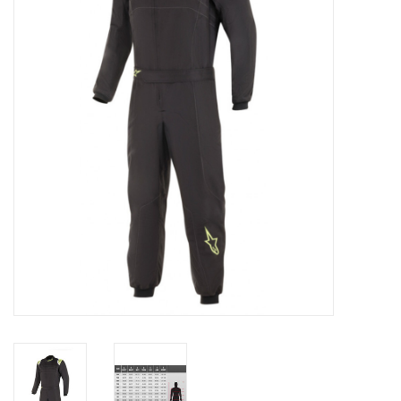
Olie en smeermiddelen
Gereedschap
Motoren en onderdelen
Karts
Zoek op Merk