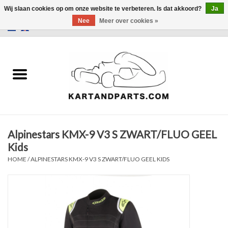
Wij slaan cookies op om onze website te verbeteren. Is dat akkoord?
Ja
Nee
Meer over cookies »
0 Artikelen - €0,00
Home
Sale
Helm en kleding
Alpinestars KMX-9 V3 S ZWART/FLUO GEEL
Kart Onderdelen
Kids
HOME
/
ALPINESTARS KMX-9 V3 S ZWART/FLUO GEEL KIDS
Laptimer
Banden
Kartbokjes en standaarden