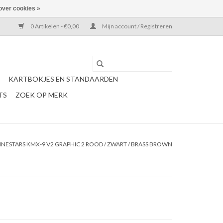
over cookies »
0 Artikelen - €0,00
Mijn account / Registreren
KARTBOKJES EN STANDAARDEN
TS
ZOEK OP MERK
INESTARS KMX-9 V2 GRAPHIC 2 ROOD / ZWART / BRASS BROWN