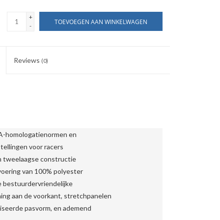
+
TOEVOEGEN AAN WINKELWAGEN
-
Reviews
(0)
FIA-homologatienormen en
tellingen voor racers 
n tweelaagse constructie 
voering van 100% polyester 
 bestuurdervriendelijke 
ing aan de voorkant, stretchpanelen 
aliseerde pasvorm, en ademend 