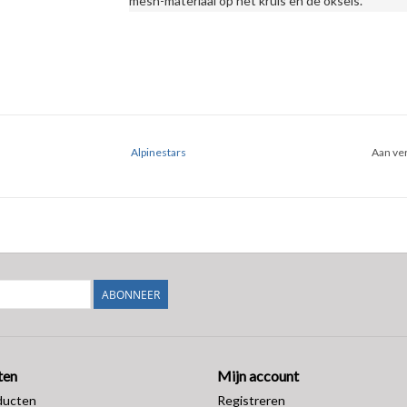
mesh-materiaal op het kruis en de oksels.
Alpinestars
Aan ver
ABONNEER
ten
Mijn account
ducten
Registreren