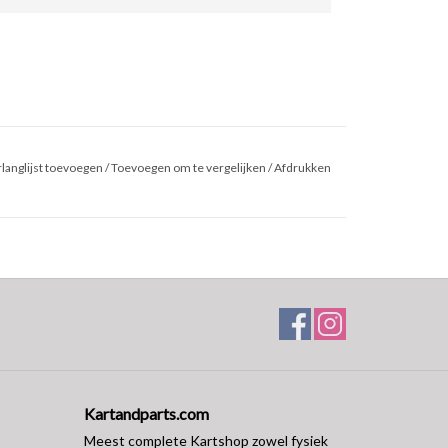
langlijst toevoegen
/
Toevoegen om te vergelijken
/
Afdrukken
Kartandparts.com
Meest complete Kartshop zowel fysiek