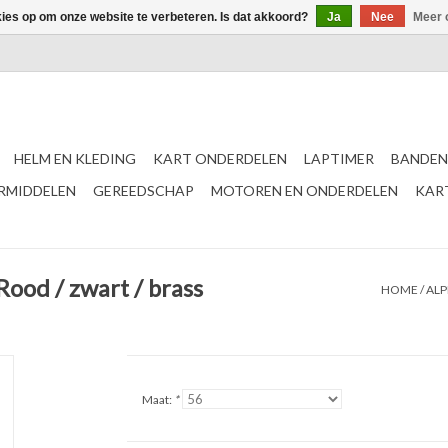
kies op om onze website te verbeteren. Is dat akkoord?
Ja
Nee
Meer 
HELM EN KLEDING
KART ONDERDELEN
LAPTIMER
BANDEN
ERMIDDELEN
GEREEDSCHAP
MOTOREN EN ONDERDELEN
KAR
ood / zwart / brass
HOME
/
ALP
Maat:
*