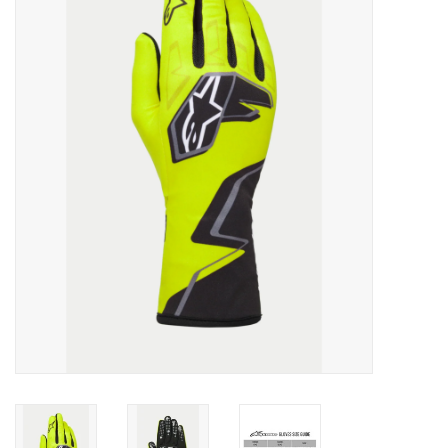
Olie en smeermiddelen
Gereedschap
Motoren en onderdelen
Karts
Zoek op Merk