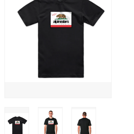
Olie en smeermiddelen
Gereedschap
Motoren en onderdelen
Karts
Zoek op Merk