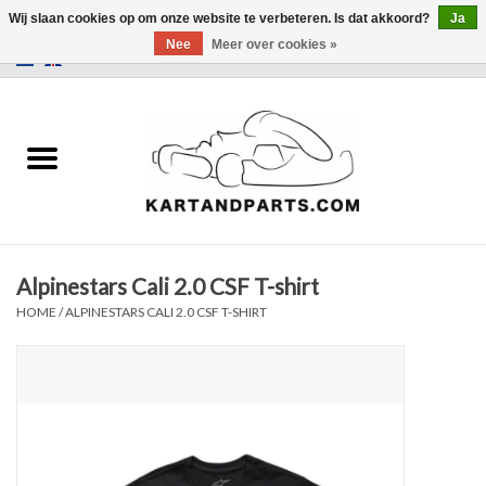
Wij slaan cookies op om onze website te verbeteren. Is dat akkoord?
Ja
Nee
Meer over cookies »
0 Artikelen - €0,00
Home
Sale
Helm en kleding
Alpinestars Cali 2.0 CSF T-shirt
Kart Onderdelen
HOME
/
ALPINESTARS CALI 2.0 CSF T-SHIRT
Laptimer
Banden
Kartbokjes en standaarden