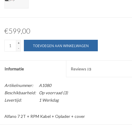
€599,00
+
TOEVOEGEN AAN WINKELWAGEN
-
Informatie
Reviews
(0)
Artikelnummer:
A1080
Beschikbaarheid:
Op voorraad
(3)
Levertijd:
1 Werkdag
Alfano 7 2T + RPM Kabel + Oplader + cover
Geschikt voor 2 tempratuur aansluiting