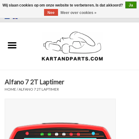
Wij slaan cookies op om onze website te verbeteren. Is dat akkoord?
Ja
Nee
Meer over cookies »
0 Artikelen - €0,00
Home
Sale
Helm en kleding
Alfano 7 2T Laptimer
Kart Onderdelen
HOME
/
ALFANO 7 2T LAPTIMER
Laptimer
Banden
Kartbokjes en standaarden