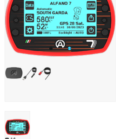
Olie en smeermiddelen
Gereedschap
Motoren en onderdelen
Karts
Zoek op Merk