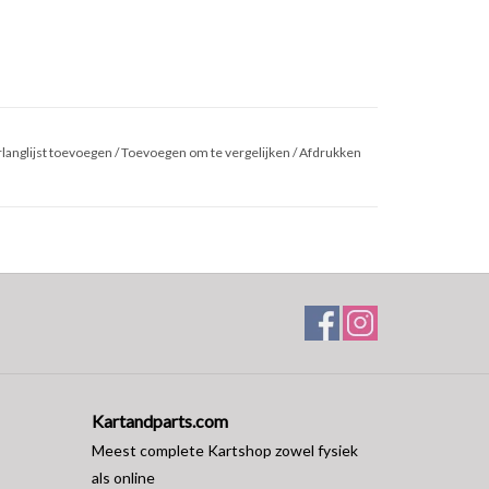
langlijst toevoegen
/
Toevoegen om te vergelijken
/
Afdrukken
Kartandparts.com
Meest complete Kartshop zowel fysiek
als online