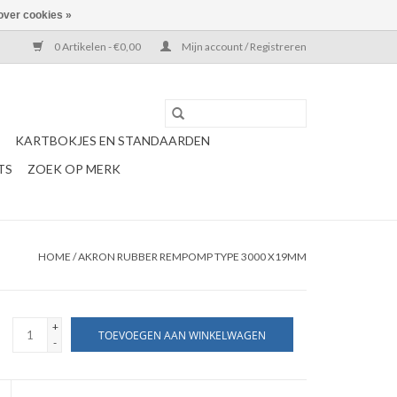
over cookies »
0 Artikelen - €0,00
Mijn account / Registreren
KARTBOKJES EN STANDAARDEN
TS
ZOEK OP MERK
HOME
/
AKRON RUBBER REMPOMP TYPE 3000 X19MM
+
TOEVOEGEN AAN WINKELWAGEN
-