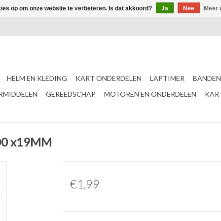
kies op om onze website te verbeteren. Is dat akkoord?
Ja
Nee
Meer 
HELM EN KLEDING
KART ONDERDELEN
LAPTIMER
BANDEN
ERMIDDELEN
GEREEDSCHAP
MOTOREN EN ONDERDELEN
KAR
000 x19MM
€1,99