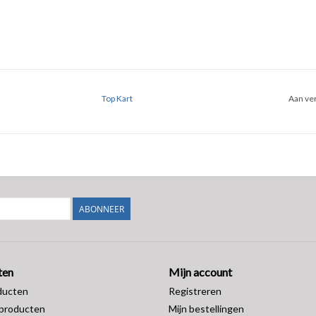
Top Kart
Aan ver
ABONNEER
ten
Mijn account
ducten
Registreren
producten
Mijn bestellingen