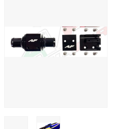
Olie en smeermiddelen
Gereedschap
Motoren en onderdelen
Karts
Zoek op Merk