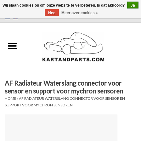
Wij slaan cookies op om onze website te verbeteren. Is dat akkoord?
Ja
Nee
Meer over cookies »
0 Artikelen - €0,00
Home
Sale
Helm en kleding
AF Radiateur Waterslang connector voor
Kart Onderdelen
sensor en support voor mychron sensoren
HOME
/
AF RADIATEUR WATERSLANG CONNECTOR VOOR SENSOR EN
Laptimer
SUPPORT VOOR MYCHRON SENSOREN
Banden
Kartbokjes en standaarden