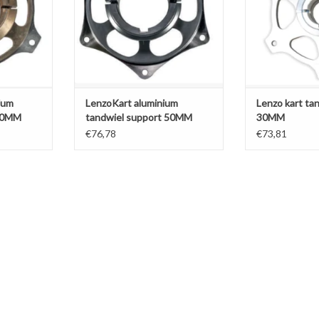
ium
LenzoKart aluminium
Lenzo kart ta
 50MM
tandwiel support 50MM
30MM
€76,78
€73,81