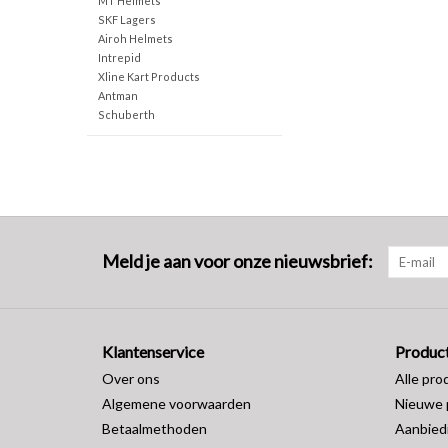
MT Helmets
SKF Lagers
Airoh Helmets
Intrepid
Xline Kart Products
Antman
Schuberth
Meld je aan voor onze nieuwsbrief:
Klantenservice
Produc
Over ons
Alle pro
Algemene voorwaarden
Nieuwe 
Betaalmethoden
Aanbied