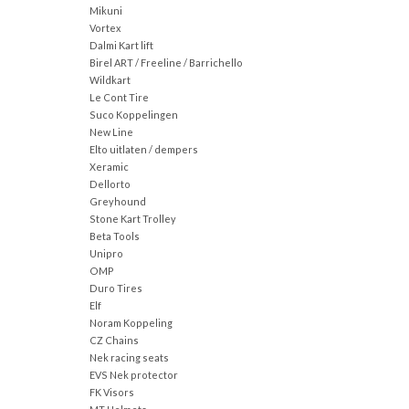
Mikuni
Vortex
Dalmi Kart lift
Birel ART / Freeline / Barrichello
Wildkart
Le Cont Tire
Suco Koppelingen
New Line
Elto uitlaten / dempers
Xeramic
Dellorto
Greyhound
Stone Kart Trolley
Beta Tools
Unipro
OMP
Duro Tires
Elf
Noram Koppeling
CZ Chains
Nek racing seats
EVS Nek protector
FK Visors