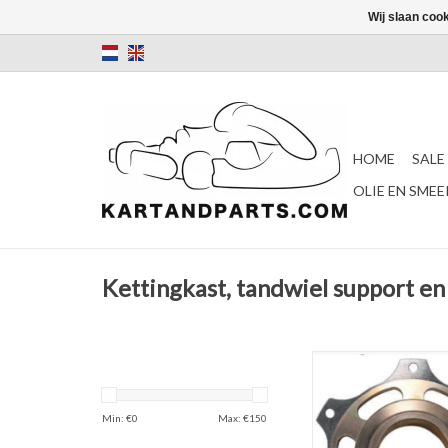
Wij slaan coo
HOME
SALE
OLIE EN SME
Kettingkast, tandwiel support en
LenzoKart magnesium
support 50
TOEVOEGEN AAN WI
Min: €
0
Max: €
150