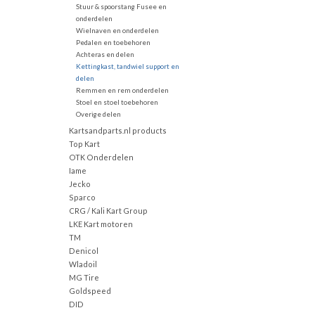
Stuur & spoorstang Fusee en
onderdelen
Wielnaven en onderdelen
Pedalen en toebehoren
Achteras en delen
Kettingkast, tandwiel support en
delen
Remmen en rem onderdelen
Stoel en stoel toebehoren
Overige delen
Kartsandparts.nl products
Top Kart
OTK Onderdelen
Iame
Jecko
Sparco
CRG / Kali Kart Group
LKE Kart motoren
TM
Denicol
Wladoil
MG Tire
Goldspeed
DID