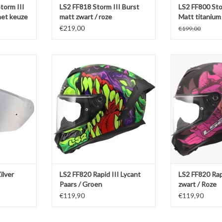
Storm III
LS2 FF818 Storm III Burst
LS2 FF800 Sto
 het keuze
matt zwart / roze
Matt titanium 
€219,00
€199,00
ver vizier
LS2 FF820 Rapid III Lycant Paars /
LS2 FF820 Rapid I
Groen
R
NKELWAGEN
TOEVOEGEN AAN WINKELWAGEN
TOEVOEGEN AA
ilver
LS2 FF820 Rapid III Lycant
LS2 FF820 Rap
Paars / Groen
zwart / Roze
€119,90
€119,90