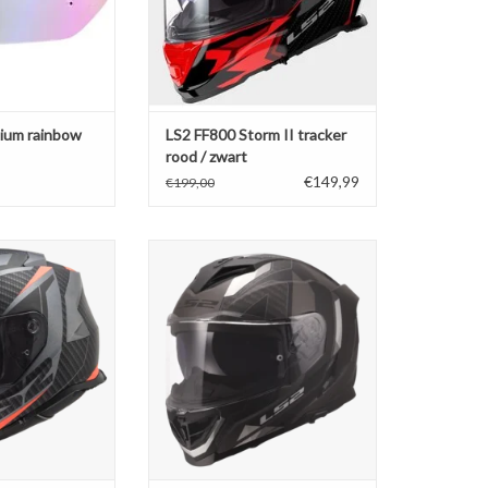
dium rainbow
LS2 FF800 Storm II tracker
rood / zwart
€149,99
€199,00
m II racer Matt
LS2 FF818 STORM III SPORTY Zwart
luor oranje
/ Grijs
N WINKELWAGEN
TOEVOEGEN AAN WINKELWAGEN