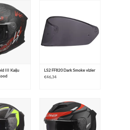
II Kaiju Matt zwart
LS2 FF820 Dark Smoke vizier
Rood
TOEVOEGEN AAN WINKELWAGEN
N WINKELWAGEN
d III Kaiju
LS2 FF820 Dark Smoke vizier
Rood
€46,34
III Dynamo Zwart /
LS2 FF818 Storm III Komai Zwart /
 Geel
Rood
N WINKELWAGEN
TOEVOEGEN AAN WINKELWAGEN