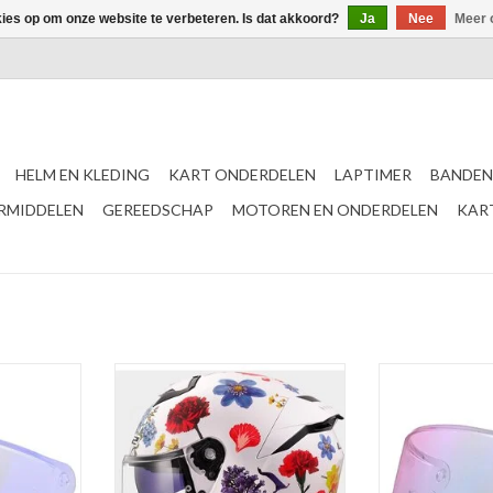
kies op om onze website te verbeteren. Is dat akkoord?
Ja
Nee
Meer 
HELM EN KLEDING
KART ONDERDELEN
LAPTIMER
BANDEN
ERMIDDELEN
GEREEDSCHAP
MOTOREN EN ONDERDELEN
KAR
auw vizier
LS2 FF808 Stream II Flowers wit
LS2 FF820 Iridi
(Pa
NKELWAGEN
TOEVOEGEN AAN WINKELWAGEN
TOEVOEGEN AA