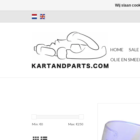
Wij slaan coo
HOME
SALE
OLIE EN SME
LS2 FF820 Iridium bl
TOEVOEGEN AAN WI
Min: €
0
Max: €
250