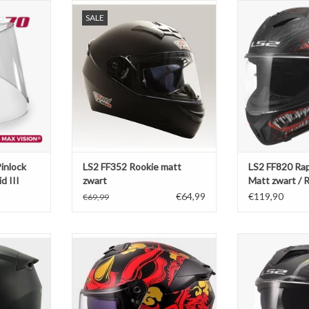
lock lens
LS2 FF352 Rookie matt zwart
LS2 FF820 Rapid I
SALE
 III
/ 
TOEVOEGEN AAN WINKELWAGEN
NKELWAGEN
TOEVOEGEN AA
inlock
LS2 FF352 Rookie matt
LS2 FF820 Rapi
d III
zwart
Matt zwart / 
€64,99
€119,90
€69,99
tt zwart
LS2 FF808 Stream II Drako zwart
LS2 FF818 Storm 
rood
Fluo
NKELWAGEN
TOEVOEGEN AAN WINKELWAGEN
TOEVOEGEN AA