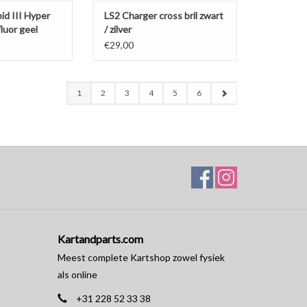
id III Hyper
LS2 Charger cross bril zwart
luor geel
/ zilver
€29,00
1
2
3
4
5
6
Kartandparts.com
Meest complete Kartshop zowel fysiek
als online
+31 228 52 33 38