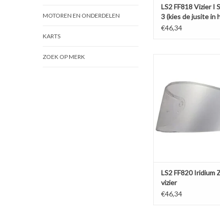
LS2 FF818 Vizier I 
MOTOREN EN ONDERDELEN
3 (kies de jusite in
menu)
€46,34
KARTS
ZOEK OP MERK
LS2 FF820 Iridium Zil
TOEVOEGEN AAN WI
LS2 FF820 Iridium Z
vizier
€46,34