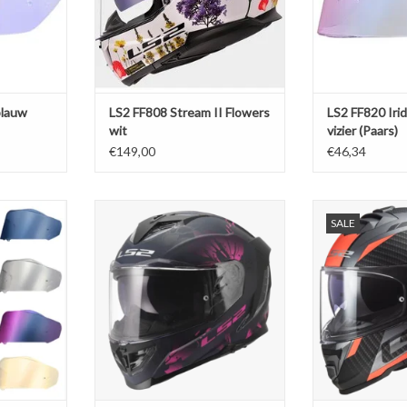
blauw
LS2 FF808 Stream II Flowers
LS2 FF820 Iri
wit
vizier (Paars)
€149,00
€46,34
 III 3 (kies
LS2 FF818 Storm III Burst matt
LS2 FF800 Stor
SALE
uze menu)
zwart / roze
titanium f
NKELWAGEN
TOEVOEGEN AAN WINKELWAGEN
TOEVOEGEN AA