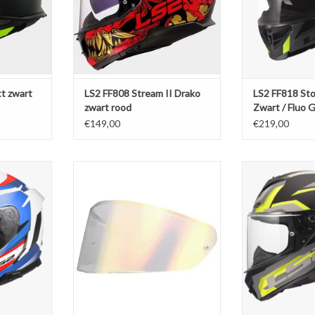
t zwart
LS2 FF808 Stream II Drako
LS2 FF818 St
zwart rood
Zwart / Fluo 
€149,00
€219,00
omai Wit /
LS2 FF820 Iridium goud vizier
LS2 FF820 Rapi
d
Zwart / 
TOEVOEGEN AAN WINKELWAGEN
NKELWAGEN
TOEVOEGEN AA