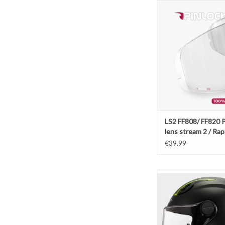
LS2 FF808/ FF820 Pin
stream 2 / Rapid
TOEVOEGEN AAN WI
LS2 FF808/ FF820 P
lens stream 2 / Rapi
€39,99
LS2 FF812 Kids ma
TOEVOEGEN AAN WI