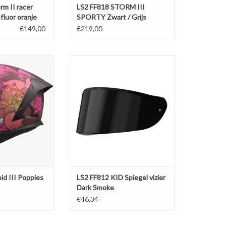
rm II racer
LS2 FF818 STORM III
fluor oranje
SPORTY Zwart / Grijs
€149,00
€219,00
II Poppies zwart /
LS2 FF812 KID Spiegel vizier Dark
oze
Smoke
N WINKELWAGEN
TOEVOEGEN AAN WINKELWAGEN
id III Poppies
LS2 FF812 KID Spiegel vizier
Dark Smoke
€46,34