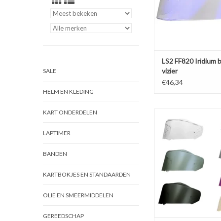
LS2 FF820 Iridium 
vizier
SALE
€46,34
HELM EN KLEDING
KART ONDERDELEN
LS2 FF818 Vizier I Storm
de jusite in het ke
LAPTIMER
TOEVOEGEN AAN WI
BANDEN
KARTBOKJES EN STANDAARDEN
OLIE EN SMEERMIDDELEN
GEREEDSCHAP