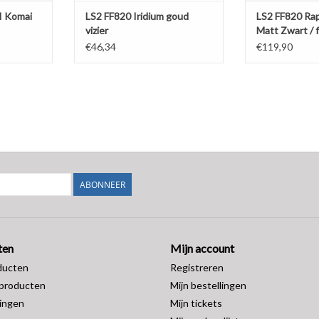
I Komai
LS2 FF820 Iridium goud
LS2 FF820 Rap
vizier
Matt Zwart / f
€46,34
€119,90
ABONNEER
ten
Mijn account
ducten
Registreren
producten
Mijn bestellingen
ingen
Mijn tickets