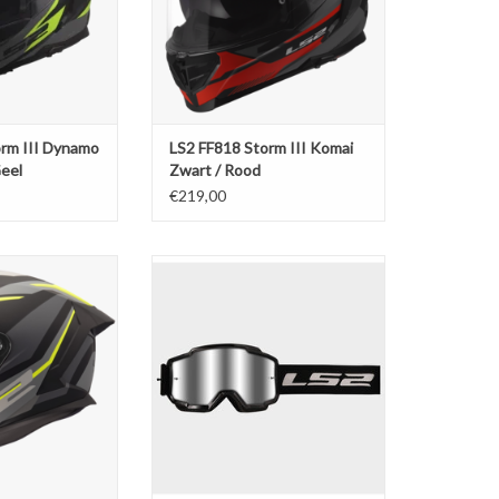
orm III Dynamo
LS2 FF818 Storm III Komai
Geel
Zwart / Rood
€219,00
d III Hyper Matt
LS2 Charger cross bril zwart / zilver
fluor geel
TOEVOEGEN AAN WINKELWAGEN
N WINKELWAGEN